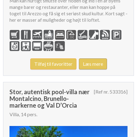
Man kan hurtigt smutte over floden og ind i én af byens
mange barer og restauranter, eller man kan hoppe på
toget til Arezzo og få sig et seriøst skud kultur. Kort sagt -
her er masser af muligheder og højt til loftet.
Tilføj til favoritter
Læs mere
Stor, autentisk pool-villa nær
[Ref nr. 533316]
Montalcino, Brunello-
markerne og Val D’Orcia
Villa, 14 pers.