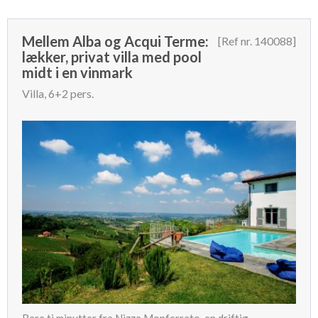
Mellem Alba og Acqui Terme:
[Ref nr. 140088]
lækker, privat villa med pool
midt i en vinmark
Villa, 6+2 pers.
Bare ti minutter fra Nizza Monferrato, en driftig