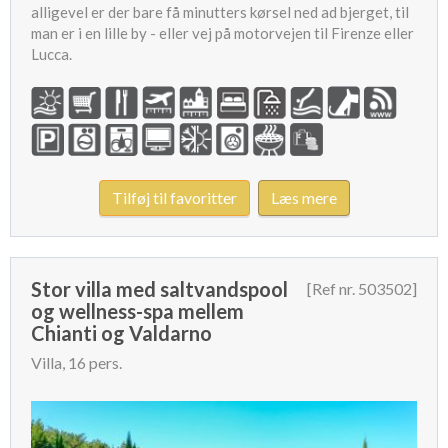
alligevel er der bare få minutters kørsel ned ad bjerget, til
man er i en lille by - eller vej på motorvejen til Firenze eller
Lucca.
Tilføj til favoritter
Læs mere
Stor villa med saltvandspool
[Ref nr. 503502]
og wellness-spa mellem
Chianti og Valdarno
Villa, 16 pers.