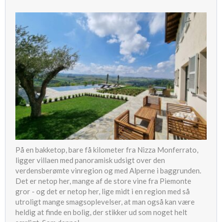
På en bakketop, bare få kilometer fra Nizza Monferrato,
ligger villaen med panoramisk udsigt over den
verdensberømte vinregion og med Alperne i baggrunden.
Det er netop her, mange af de store vine fra Piemonte
gror - og det er netop her, lige midt i en region med så
utroligt mange smagsoplevelser, at man også kan være
heldig at finde en bolig, der stikker ud som noget helt