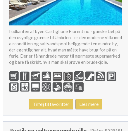
I udkanten af byen Castiglione Fiorentino - ganske tæt på
den usynlige grænse til Umbrien - er den moderne villa med
aircondition og saltvandspool beliggende i en mindre by,
der egentlig har alt, hvad man måtte have brug for på en
ferie. Der er få hundrede meter til nærmeste supermarked
og bare få skridt, hvis man skal prøve en brudekjole.
Tilføj til favoritter
Læs mere
Rustik og velfungerende villa
[Ref nr. 523815]