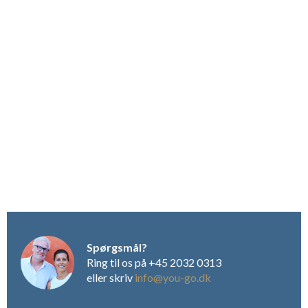
og stille vej. Det giver en god ro i lejlighedsområdet og i haven.
Ved pool-området finder man solstole og parasoller, en pool-
bar samt indgang til restauranten. I pool-baren serveres is,
kaffe og kolde drinks samt til frokost sandwich, pasta og
salat.Der er to pool-områder adskilt fra hinanden. Det giver en
decideret pool for småbørn, der ikke risikerer pludselig at
være på dybt vand. Den anden pool er med sin længde og
bredde betegnet som semi-olympisk størrelse.
Resortet tilbyder at levere friskbagt morgenbrød hver dag –
dette bestilles blot dagen før. Ligeledes kan man bestille en
kurv af frisk frugt og grøntsager – håndplukket af
værtsfamiliens lokale slægt. I receptionen vil man typisk møde
den ene af de to ejere; et yngre ægtepar. Man vil møde
særdeles god og venlig service, og en person der har stort
kendskab til lokalområdet, hvorfor man roligt kan regne med
en medlevende og engageret lokal-guide. I husets kælder er
Spørgsmål?
der foruden vaske- og strygerum et helt lokale indrettet med
Ring til os på +45 2032 0313
legetøj til børn. Dette lokale er videoovervåget fra
eller skriv
info@you-go.dk
receptionen, hvorfor man roligt kan lade lille Bimmer lege
mens man selv er i lokalet ved siden af for at stryge skjorten til