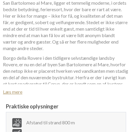
San Bartolomeo al Mare, ligger et temmelig moderne, i ordets
bedste betydning, ferieresort, hvor der bare er rart at være.
Her er ikke for mange – ikke for få, og kvaliteten af det man
får, er gedigent, sobert og velfungerende. Stedet er ikke større
end at der er tid til hver enkelt gæst, men samtidigt ikke
mindre end at man kan få lov at være lidt anonym blandt
værter og andre gæster. Og så er her flere muligheder end
mange andre steder.
Borgo della Rovere i den tidligere selvstændige landsby
Rovere, er nu en del af byen San Bartolomere al Mare, hvorfor
den netop ikke er placeret hverken ved vandkanten men stadig
en del af den nuværende bystruktur. Herfra er der i øvrigt kun
et kort spadseretur til Cervo, der er kendt som en af kystens
smukkeste, mest autentiske og bedst bevarede småbyer. Her
Læs mere
er ingen trafik, kun brostensgader – og en helt speciel
stemning. En sand perle på den liguriske kyst.
Praktiske oplysninger
Der er med andre ord rigelig at give sig i kast med, men mindre
man vælger blot at fordrive tiden på selve resortet, der byder
Afstand til strand 800 m
på tennisbane, legerum til de mindste, pool-område med hhv.