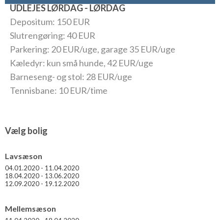
aftenens besøg på en af områdets utallige (fiske)restauranter.
UDLEJES LØRDAG - LØRDAG
Depositum: 150 EUR
Hele området er i øvrigt meget spændende og eksotisk med
gode strande samt ganske korte afstande til mange
Slutrengøring: 40 EUR
spændende udflugter. Der er vest for byen anlagt cykelsti helt
Parkering: 20 EUR/uge, garage 35 EUR/uge
til den franske grænse. Man cykler således langs kysten på den
Kæledyr: kun små hunde, 42 EUR/uge
tidligere jernbane – klods op ad vandkanten. Denne oplevelse
Barneseng- og stol: 28 EUR/uge
står for mange som en meget speciel oplevelse med ophold i de
små havnebyer og deres hyggelige restauranter og eksotiske
Tennisbane: 10 EUR/time
miljøer.
Vælg bolig
Lavsæson
04.01.2020 - 11.04.2020
18.04.2020 - 13.06.2020
12.09.2020 - 19.12.2020
Mellemsæson