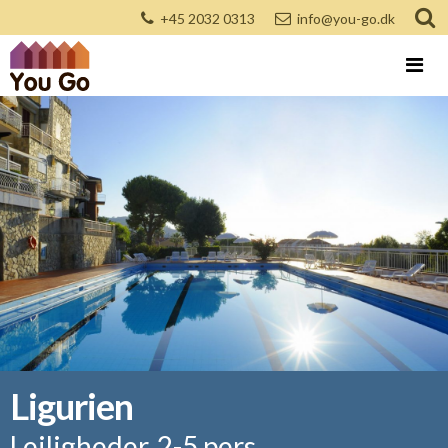
+45 2032 0313
info@you-go.dk
Ligurien
Lejligheder, 2-5 pers.