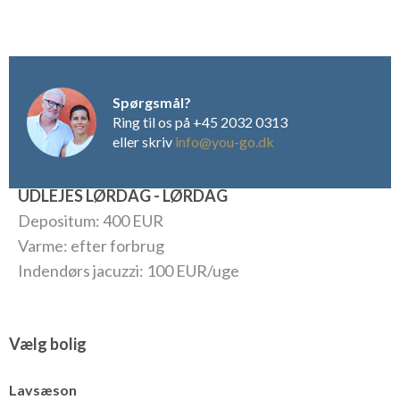
der ved poolen findes bekvemme liggestole. Alt i alt er villaen
beliggende i en af de bedst bevarede hemmeligheder i Italien:
Le Marche, der ud over fred og ro, byder på masser af
oplevelser for alle sanser.
Spørgsmål?
Ring til os på +45 2032 0313
eller skriv
info@you-go.dk
UDLEJES LØRDAG - LØRDAG
Depositum: 400 EUR
Varme: efter forbrug
Indendørs jacuzzi: 100 EUR/uge
Vælg bolig
Lavsæson