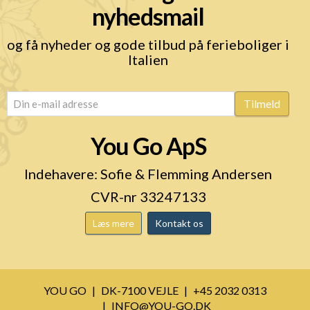
nyhedsmail
og få nyheder og gode tilbud på ferieboliger i
Italien
email
(Påkrævet)
Tilmeld
You Go ApS
Indehavere: Sofie & Flemming Andersen
CVR-nr 33247133
Læs mere
Kontakt os
YOU GO
DK-7100 VEJLE
+45 2032 0313
INFO@YOU-GO.DK