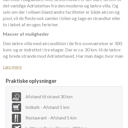
det vældige Adriaterhav fra den moderne og lækre villa. Og
selv om der i villaen bland andre faciliteter er både aircon og
pool, vil de fleste nok samles i bilen og tage en strandtur eller
to i løbet af en uges ferie her.
Masser af muligheder
Den lækre villa med aircondition i de fire soveværelser er 300
kvm. og er indrettet i tre etager. Der er ca. 30 km. til de lækre
og brede strande mod Adriaterhavet. Har man dage, hvor man
bare er hjemme, der i haven en lækker pool, 10 x 5 meter. I
Læs mere
haven finder man desuden en solid, muret grill, så der er
mulighed for at grille fisk hentet ved havet eller kød- og
Praktiske oplysninger
grønstager fra de lidt nærmere beliggende forhandlere af
kvalitetsmad. Der er altså masser af muligheder for kulinariske
oplevelser. Men det er langt fra det eneste, der er mulighed for
Afstand til strand 30 km
at opleve i den ellers mindre kendte region i Italien.
Indkøb - Afstand 5 km
Kultur og rariteter
Restaurant - Afstand 5 km
Mindre end en times kørsel sydpå, er en af regionens stolte
kulturhøjborge: Ascoli Piceno. Byen med ca. 60.000