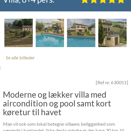
Se alle billeder
;
[Ref nr. 630051]
Moderne og lækker villa med
aircondition og pool samt kort
køretur til havet
Man vil nok som lokal betegne villaens beliggenhed som
værende i baglandet. Ikke desto mindre er der bare 30 km. til