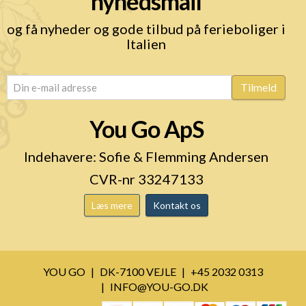
nyhedsmail
og få nyheder og gode tilbud på ferieboliger i
Italien
email
(Påkrævet)
Tilmeld
You Go ApS
Indehavere: Sofie & Flemming Andersen
CVR-nr 33247133
Læs mere
Kontakt os
YOU GO
DK-7100 VEJLE
+45 2032 0313
INFO@YOU-GO.DK