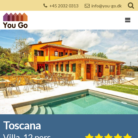
+45 2032 0313
info@you-go.dk
Toscana
Villa, 12 pers.