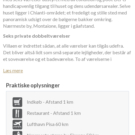
handicapvenlig tilgang til huset og dens udendørsarealer. Selve
huset ligger i Chianti-området; et fredeligt og stille sted med
panoramisk udsigt over de bølgerne bakker omkring.
Nærmeste by, Montaione, ligger i gåafstand.
Seks private dobbeltværelser
Villaen er indrettet sådan, at alle værelser kan tilgås udefra.
Det bliver altså lidt som små separate lejligheder, der består af
et soveværelse og et badeværelse. To af værelserne i
stueetagen kan dog tilgås inde fra huset også. Der er internet i
Læs mere
huset samt vaskefaciliteter.
Stueetage:
Fire soveværelser med tilhørende badeværelse.
Praktiske oplysninger
Heraf ét, der er handicapvenligt.
Spisestue med hyggeligt, stort ildsted og et veludstyret
Indkøb - Afstand 1 km
køkken med to store køleskabe, fryser, opvaskemaskine, stort
komfur, Nespresso-maskine, elkedel, mikroovn, brødrister,
Restaurant - Afstand 1 km
blender og juicer. I forbindelse med spisestuen er der også
Lufthavn Pisa 60 km
adgang til et badeværelse med bruser, som er praktisk, fordi
det er nemt at komme til, når man har været i poolen.