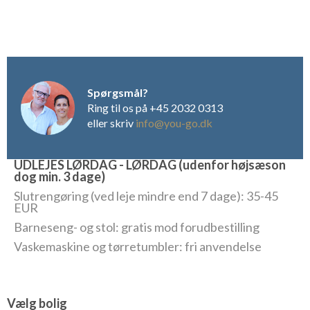
Spørgsmål?
Ring til os på +45 2032 0313
eller skriv
info@you-go.dk
UDLEJES LØRDAG - LØRDAG (udenfor højsæson
dog min. 3 dage)
Slutrengøring (ved leje mindre end 7 dage): 35-45
EUR
Barneseng- og stol: gratis mod forudbestilling
Vaskemaskine og tørretumbler: fri anvendelse
Vælg bolig