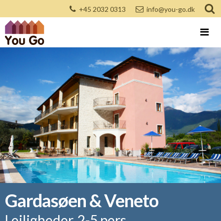
+45 2032 0313
info@you-go.dk
Gardasøen & Veneto
Lejligheder, 2-5 pers.