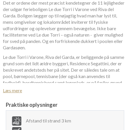
Det er ordene der mest præcist kendetegner de 11 lejligheder
der udgør ferieboligen Le due Torri i Varone ved Riva del
Garda. Boligen lægger op til nøjagtig hvad man har lyst til,
mens omgivelser og lokalområdet inviterer til fysiske
udfordringer og oplevelser gennem bevægelse. Ikke bare
faciliteterne ved Le due Torri – også naturen - giver mulighed
for sved på panden. Og en forfriskende dukkert i poolen eller
Gardasøen.
Le due Torri i Varone, Riva del Garda, er beliggende på samme
grund som det lidt ældre byggeri, Residence Segattini, der er
beskrevet andetsteds her på sitet. Der er således tale om at
pool, børnepool, tennisbane (der også kan anvendes til
fodbold), bordtennisbord samt legeplads, er på fælles grund.
Der er på stueplan i huset reception og mini-bar, der ligeledes
Læs mere
er fælles for de to huse. Baren har et udvalg af kaffe, te, vand, is
og vin, der kan nydes enten inden døre ved baren eller
Praktiske oplysninger
medbringes udenfor, hvor man under parasoller kan sidde ved
borde og stole og samtidig have et øje på havens faciliteter.
Afstand til strand 3 km
Baren vil om aftenen være hjemsted for hyggeligt samvær med
stearinlys og afdæmpet musik.