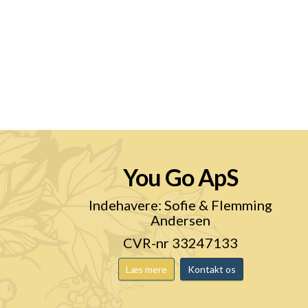
You Go ApS
n
Indehavere: Sofie & Flemming
Andersen
CVR-nr 33247133
Læs mere
Kontakt os