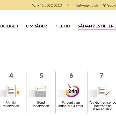
+45 2032 0313
info@you-go.dk
You G
BOLIGER
OMRÅDER
TILBUD
SÅDAN BESTILLER 