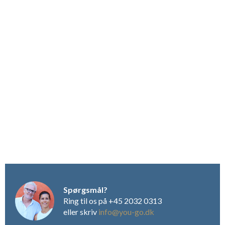
San Gimignano – 33 km
Pisa – 46 km
Lucca – 60 km
Firenze – 70 km
Siena – 75 km
Af andre gode udflugtsmuligheder kan nævnes La Spinetta
Casanova, der ligger i Terricciola mellem Pisa og Volterra. Her
kan man få en vin-tour på vingården, hvis man booker i
forvejen. Der er også dinosaurparken Parco Preistorico, der
ligger i Peccioli, som er god, hvis man har mindre børn med på
ferie. Og så er Vespa-museet i Pontedera også et visit værd,
hvis man er til den slags.
Alt i alt er der rigtig gode muligheder for nogle gode og
minderige oplevelser i området for alle aldre.
Spørgsmål?
Ring til os på +45 2032 0313
eller skriv
info@you-go.dk