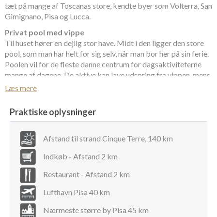
tæt på mange af Toscanas store, kendte byer som Volterra, San
Gimignano, Pisa og Lucca.
Privat pool med vippe
Til huset hører en dejlig stor have. Midt i den ligger den store
pool, som man har helt for sig selv, når man bor her på sin ferie.
Poolen vil for de fleste danne centrum for dagsaktiviteterne
mange af dagene. De aktive kan lave udspring fra vippen, mens
de mindre aktive kan nyde solens varme stråler i en af de
Læs mere
behagelige liggestole ved poolkanten.
Praktiske oplysninger
Frokostpausen kan nydes på en af husets terrasser, alt efter
hvor meget skygge, man søger. Der er ikke langt til nærmeste
indkøb, så det er nemt at finde en god, let frokost frem fra
Afstand til strand Cinque Terre, 140 km
køleskabet og bare sidde og nyde, at man har ferie.
Indkøb - Afstand 2 km
Udsigten fra huset ud over det karakteristiske landskab, som
Toscana har, er ikke til at sætte en finger på.
Restaurant - Afstand 2 km
Ét plan med tre værelser
Lufthavn Pisa 40 km
Huset er indrettet i et plan og indeholder en stue med ildsted
og sovesofa med plads til to, et køkken/alrum med ovn,
Nærmeste større by Pisa 45 km