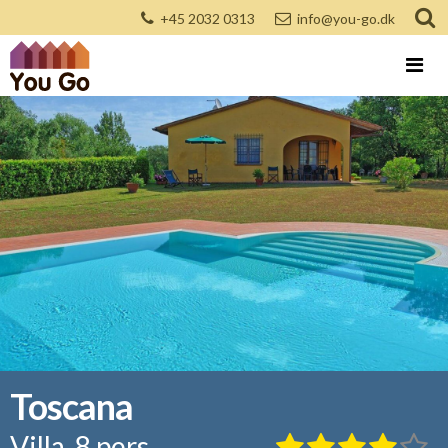
+45 2032 0313
info@you-go.dk
Toscana
Villa, 8 pers.