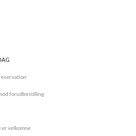
RDAG
reservation
mod forudbestilling
 er velkomne