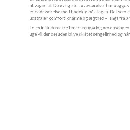
at vågne til. De øvrige to soveværelser har begge 
er badeværelse med badekar på etagen. Det samled
udstråler komfort, charme og ægthed – langt fra alt
Lejen inkluderer tre timers rengøring om onsdagen.
uge vil der desuden blive skiftet sengelinned og h