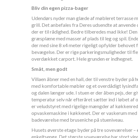
Bliv din egen pizza-bager
Udendørs nyder man glæde af møbleret terrasse m
grill. Det anbefales fra Deres udsendte at anvende 
der er til rådighed. Bedre tilberedes mad ikke! De
græsplæne med masser af plads til leg og spil. Endel
der med sine 8 x4 meter rigeligt opfylder behovet 
bevægelse. Der er rige parkeringsmuligheder til fler
overdækket carport. Hele grunden er indhegnet.
Småt, men godt
Villaen åbner med en hall, der til venstre byder på h
med komfortable møbler og et overdådigt lysindfal
og dalen længer ude. I stuen er der åben pejs, der 
temperatur selv når efteråret sætter ind i løbet 
er veludstyret med rigelige mængder af køkkenred
opvaskemaskine i køkkenet. Der er vaskerum med
badeværelse med bruseniche på stueniveau.
Husets øverste etage byder på tre soveværelser –
enkeltsenge. Det største soveværelse har stort vind