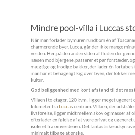
Mindre pool-villa i Luccas s
Når man forlader bymuren rundt om én af Toscanas
charmerende byer, Lucca, går der ikke mange minutt
verden. Her, på den anden siden af floden der ge
næsen mod bjergene, passerer et par forstæder, og m
mægtige og frodige bakker, der lader én fortabe si
man har et behageligt kig over byen, der lokker me
kultur.
God beliggenhed med kort afstand til det mes
Villaen i to etager, 120 kvm, ligger meget ugenert 
kilometer fra
Lucca
s centrum. Villaen, der udstråle
livsførelse, ligger midt mellem skov og masser af o
efterlader en følelse af at være privat og ugenere
isoleret fra omverdenen. Det fantastiske udsyn ove
minimalt tilbage at ønske.