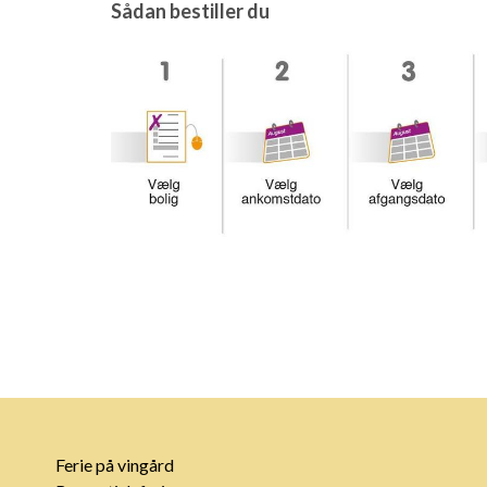
Sådan bestiller du
Ferie på vingård