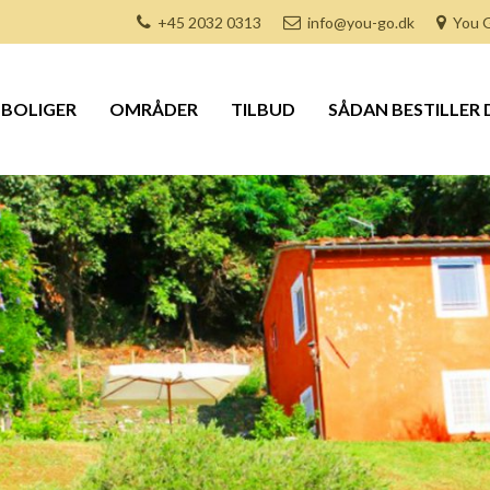
+45 2032 0313
info@you-go.dk
You G
BOLIGER
OMRÅDER
TILBUD
SÅDAN BESTILLER 