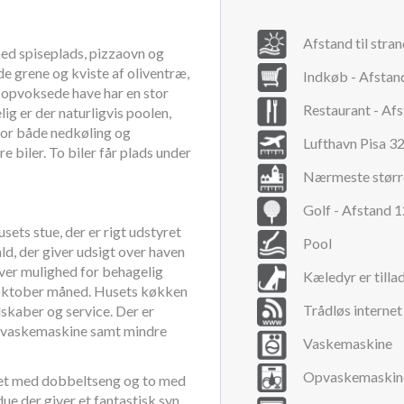
Afstand til stra
ed spiseplads, pizzaovn og
de grene og kviste af oliventræ,
Indkøb - Afstan
n opvoksede have har en stor
Restaurant - Af
ig er der naturligvis poolen,
for både nedkøling og
Lufthavn Pisa 3
e biler. To biler får plads under
Nærmeste størr
Golf - Afstand 
usets stue, der er rigt udstyret
Pool
d, der giver udsigt over haven
giver mulighed for behagelig
Kæledyr er tilla
af oktober måned. Husets køkken
Trådløs internet
skaber og service. Der er
 vaskemaskine samt mindre
Vaskemaskine
Opvaskemaskin
 et med dobbeltseng og to med
ue der giver et fantastisk syn