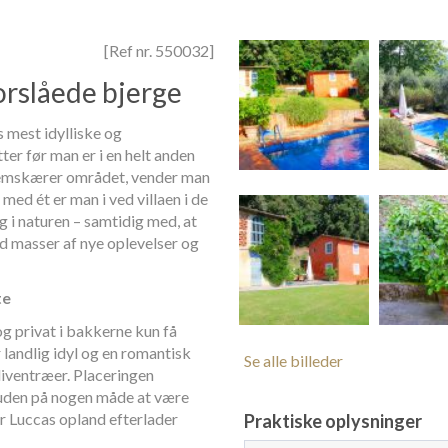
[Ref nr. 550032]
torslåede bjerge
 mest idylliske og
er før man er i en helt anden
nnemskærer området, vender man
ed ét er man i ved villaen i de
g i naturen – samtidig med, at
d masser af nye oplevelser og
te
og privat i bakkerne kun få
r landlig idyl og en romantisk
Se alle billeder
liventræer. Placeringen
t uden på nogen måde at være
r Luccas opland efterlader
Praktiske oplysninger