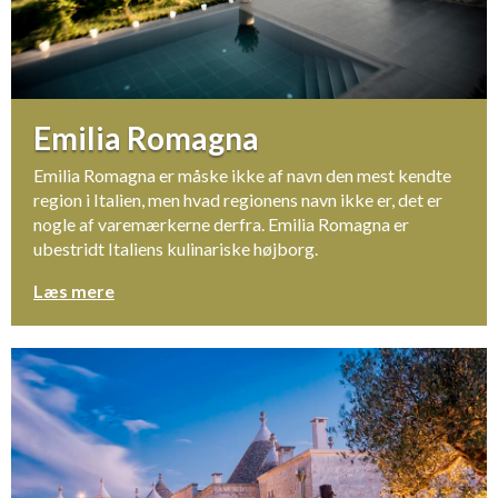
Emilia Romagna
Emilia Romagna er måske ikke af navn den mest kendte
region i Italien, men hvad regionens navn ikke er, det er
nogle af varemærkerne derfra. Emilia Romagna er
ubestridt Italiens kulinariske højborg.
Læs mere