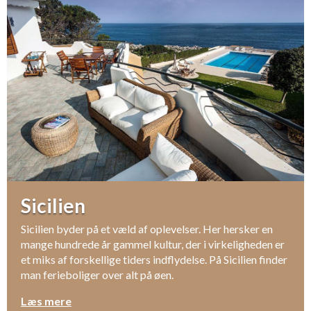
Sicilien
Sicilien byder på et væld af oplevelser. Her hersker en
mange hundrede år gammel kultur, der i virkeligheden er
et miks af forskellige tiders indflydelse. På Sicilien finder
man ferieboliger over alt på øen.
Læs mere