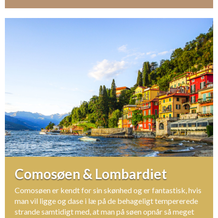
Comosøen & Lombardiet
Comosøen er kendt for sin skønhed og er fantastisk, hvis
man vil ligge og dase i læ på de behageligt tempererede
strande samtidigt med, at man på søen opnår så meget