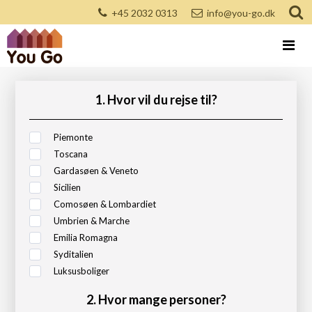
+45 2032 0313
info@you-go.dk
1. Hvor vil du rejse til?
Piemonte
Toscana
Gardasøen & Veneto
Sicilien
Comosøen & Lombardiet
Umbrien & Marche
Emilia Romagna
Syditalien
Luksusboliger
2. Hvor mange personer?