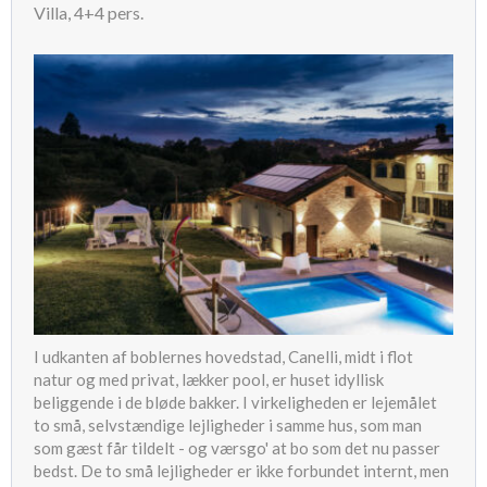
Villa, 4+4 pers.
I udkanten af boblernes hovedstad, Canelli, midt i flot
natur og med privat, lækker pool, er huset idyllisk
beliggende i de bløde bakker. I virkeligheden er lejemålet
to små, selvstændige lejligheder i samme hus, som man
som gæst får tildelt - og værsgo' at bo som det nu passer
bedst. De to små lejligheder er ikke forbundet internt, men