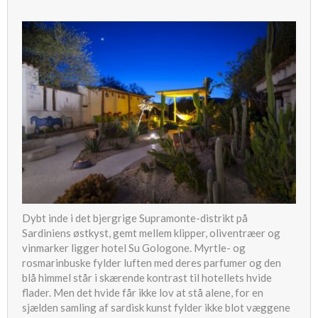
Dybt inde i det bjergrige Supramonte-distrikt på
Sardiniens østkyst, gemt mellem klipper, oliventræer og
vinmarker ligger hotel Su Gologone. Myrtle- og
rosmarinbuske fylder luften med deres parfumer og den
blå himmel står i skærende kontrast til hotellets hvide
flader. Men det hvide får ikke lov at stå alene, for en
sjælden samling af sardisk kunst fylder ikke blot væggene