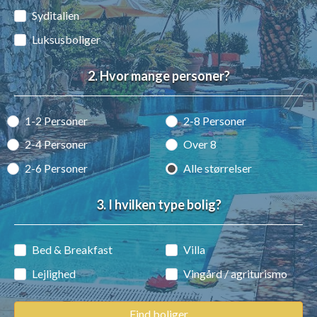
Syditalien
Luksusboliger
2. Hvor mange personer?
1-2 Personer
2-8 Personer
2-4 Personer
Over 8
2-6 Personer
Alle størrelser
3. I hvilken type bolig?
Bed & Breakfast
Villa
Lejlighed
Vingård / agriturismo
Find boliger