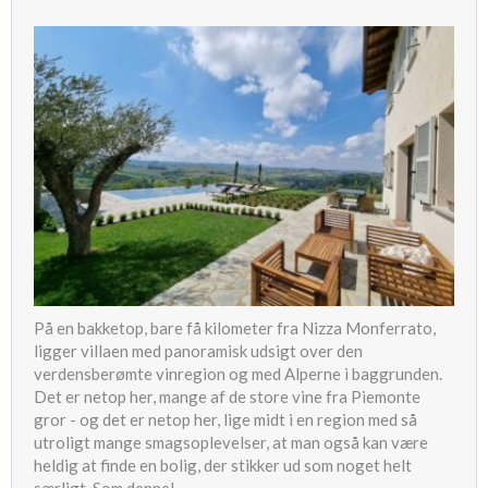
På en bakketop, bare få kilometer fra Nizza Monferrato,
ligger villaen med panoramisk udsigt over den
verdensberømte vinregion og med Alperne i baggrunden.
Det er netop her, mange af de store vine fra Piemonte
gror - og det er netop her, lige midt i en region med så
utroligt mange smagsoplevelser, at man også kan være
heldig at finde en bolig, der stikker ud som noget helt