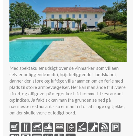
Med spektakulær udsigt over de vinmarker, som villaen
selv er beliggende midt i, højt beliggende i landskabet,
danner den store og luftige villa rammen om en ferie med
plads til store armbevægelser. Her kan man ånde frit, være
i fred, og alligevel på meget kort tid komme til restaurant
og indkøb. Ja faktisk kan man fra grunden se ned på
nærmeste restaurant - så er man fri for at ringe og tjekke,
om der skulle være et ledigt bord.