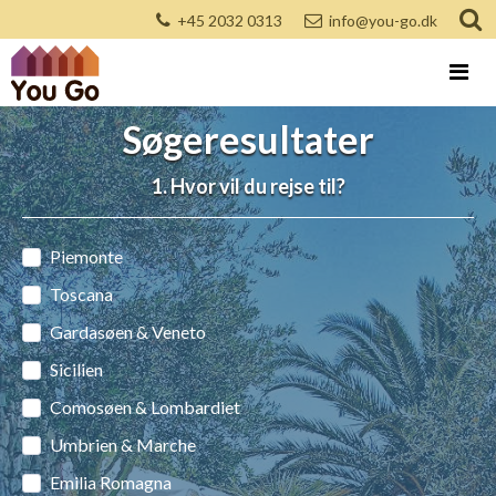
+45 2032 0313
info@you-go.dk
Søgeresultater
1. Hvor vil du rejse til?
Piemonte
Toscana
Gardasøen & Veneto
Sicilien
Comosøen & Lombardiet
Umbrien & Marche
Emilia Romagna