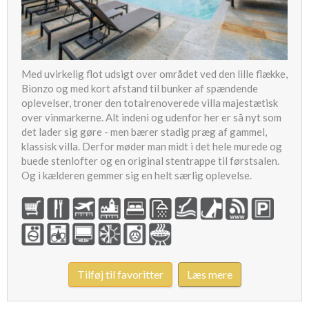
Med uvirkelig flot udsigt over området ved den lille flække,
Bionzo og med kort afstand til bunker af spændende
oplevelser, troner den totalrenoverede villa majestætisk
over vinmarkerne. Alt indeni og udenfor her er så nyt som
det lader sig gøre - men bærer stadig præg af gammel,
klassisk villa. Derfor møder man midt i det hele murede og
buede stenlofter og en original stentrappe til førstsalen.
Og i kælderen gemmer sig en helt særlig oplevelse.
Tilføj til favoritter
Læs mere