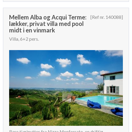
Mellem Alba og Acqui Terme:
[Ref nr. 140088]
lækker, privat villa med pool
midt i en vinmark
Villa, 6+2 pers.
Bare ti minutter fra Nizza Monferrato, en driftig