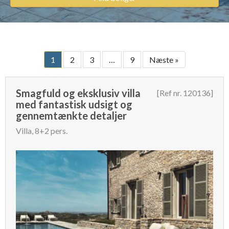
1
2
3
…
9
Næste »
Smagfuld og eksklusiv villa
[Ref nr. 120136]
med fantastisk udsigt og
gennemtænkte detaljer
Villa, 8+2 pers.