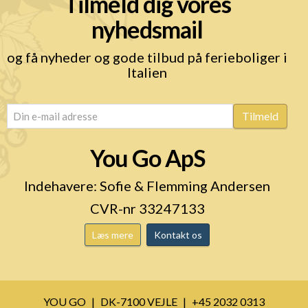
Tilmeld dig vores
nyhedsmail
og få nyheder og gode tilbud på ferieboliger i
Italien
email
(Påkrævet)
Tilmeld
You Go ApS
Indehavere: Sofie & Flemming Andersen
CVR-nr 33247133
Læs mere
Kontakt os
YOU GO
DK-7100 VEJLE
+45 2032 0313