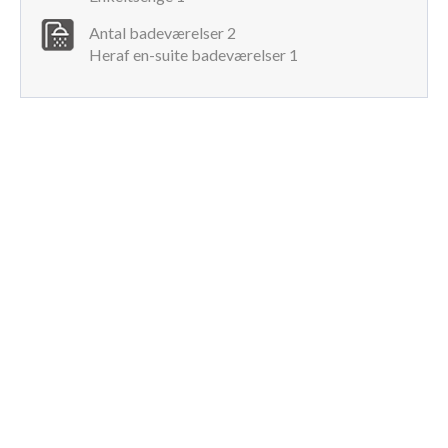
Strand – 13 km
Antal badeværelser 2
Noto – 15 km
Heraf en-suite badeværelser 1
Modica – 30 km
Ragusa – 45 km
Siracuse – 47 km
Catania lufthavn – 100 km
Taormina – 105 km
Vil man opleve den ægte Sicilianske natur, så er naturreservatet
Vendicari kun en kort køretur væk.