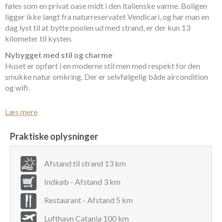
føles som en privat oase midt i den italienske varme. Boligen
ligger ikke langt fra naturreservatet Vendicari, og har man en
dag lyst til at bytte poolen ud med strand, er der kun 13
kilometer til kysten.
Nybygget med stil og charme
Huset er opført i en moderne stil men med respekt for den
smukke natur omkring. Der er selvfølgelig både aircondition
og wifi.
Man træder ind i en entre, der leder til et stort, lyst rum med
Læs mere
stue, spisestue og køkken, hvor der er køle-/fryseskab, ovn,
opvaskemaskine, brødrister, mikroovn og kaffemaskine. Der
Praktiske oplysninger
er dobbeltseng i to af værelserne – et af dem har terrassedør
direkte ud til solterrasse og pool.
Afstand til strand 13 km
Et værelse med to enkeltsenge har eget badeværelse.
Derudover har huset et badeværelse mere.
Indkøb - Afstand 3 km
Sol og vand – helt for sig selv
Restaurant - Afstand 5 km
Udenfor har poolen en central plads. Den måler 5 gange 12
meter og går fra 1,2 til 1,8 meters dybde. En dukkert i poolen
Lufthavn Catania 100 km