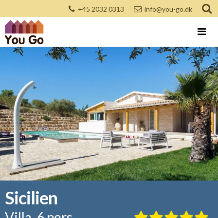
+45 2032 0313
info@you-go.dk
Sicilien
Villa, 6 pers.