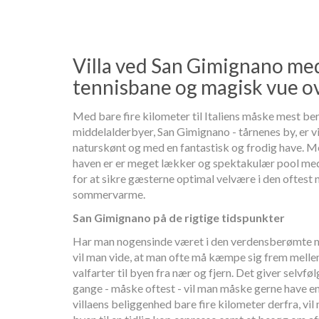
Villa ved San Gimignano med
tennisbane og magisk vue ov
Med bare fire kilometer til Italiens måske mest b
middelalderbyer, San Gimignano - tårnenes by, er v
naturskønt og med en fantastisk og frodig have. Men
haven er er meget lækker og spektakulær pool me
for at sikre gæsterne optimal velvære i den oftest 
sommervarme.
San Gimignano på de rigtige tidspunkter
Har man nogensinde været i den verdensberømte m
vil man vide, at man ofte må kæmpe sig frem melle
valfarter til byen fra nær og fjern. Det giver selvfø
gange - måske oftest - vil man måske gerne have 
villaens beliggenhed bare fire kilometer derfra, v