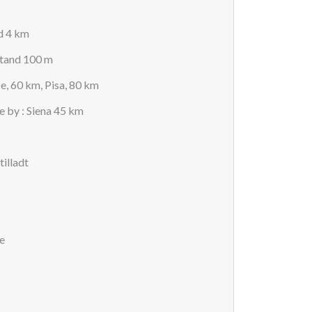
d 4 km
stand 100 m
ze, 60 km, Pisa, 80 km
 by : Siena 45 km
tilladt
e