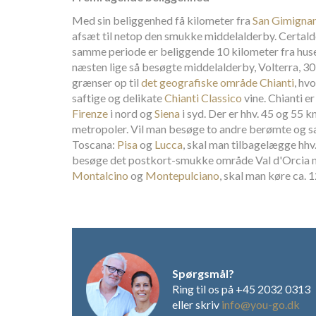
Med sin beliggenhed få kilometer fra
San Gimigna
afsæt til netop den smukke middelalderby. Certaldo,
samme periode er beliggende 10 kilometer fra hus
næsten lige så besøgte middelalderby, Volterra, 
grænser op til
det geografiske område Chianti
, hv
saftige og delikate
Chianti Classico
vine. Chianti e
Firenze
i nord og
Siena
i syd. Der er hhv. 45 og 55 
metropoler. Vil man besøge to andre berømte og sæ
Toscana:
Pisa
og
Lucca
, skal man tilbagelægge hhv.
besøge det postkort-smukke område Val d'Orcia 
Montalcino
og
Montepulciano
, skal man køre ca. 
Spørgsmål?
Ring til os på +45 2032 0313
eller skriv
info@you-go.dk