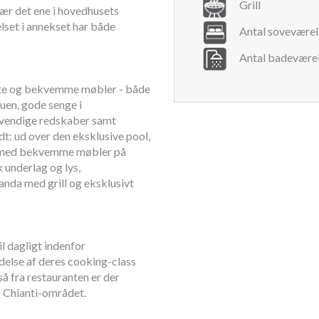
Grill
nær det ene i hovedhusets
lset i annekset har både
Antal soveværel
Antal badeværel
ante og bekvemme møbler - både
tuen, gode senge i
dvendige redskaber samt
dt: ud over den eksklusive pool,
en med bekvemme møbler på
 underlag og lys,
nda med grill og eksklusivt
l dagligt indenfor
delse af deres cooking-class
så fra restauranten er der
 Chianti-området.