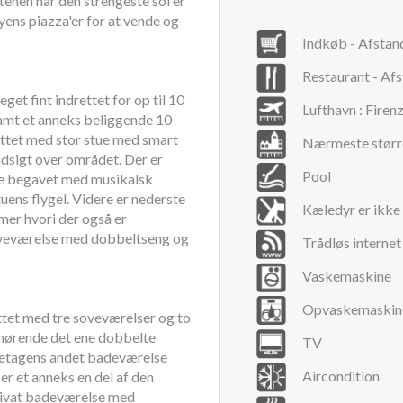
tenen når den strengeste sol er
ens piazza'er for at vende og
Indkøb - Afstan
Restaurant - Af
get fint indrettet for op til 10
Lufthavn : Firen
samt et anneks beliggende 10
ettet med stor stue med smart
Nærmeste større
udsigt over området. Der er
Pool
rne begavet med musikalsk
uens flygel. Videre er nederste
Kæledyr er ikke 
er hvori der også er
soveværelse med dobbeltseng og
Trådløs internet
Vaskemaskine
Opvaskemaskin
ttet med tre soveværelser og to
lhørende det ene dobbelte
TV
 etagens andet badeværelse
Aircondition
r et anneks en del af den
rivat badeværelse med