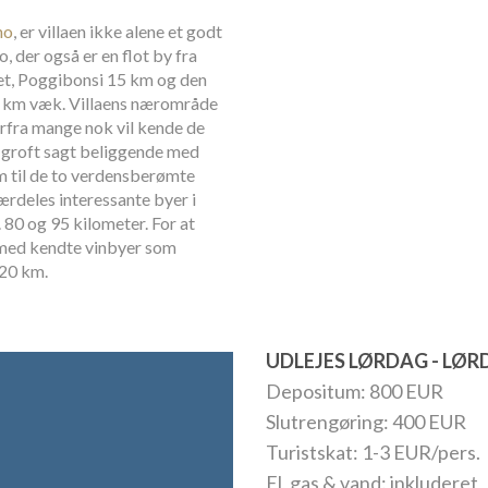
no
, er villaen ikke alene et godt
 der også er en flot by fra
et, Poggibonsi 15 km og den
30 km væk. Villaens nærområde
orfra mange nok vil kende de
r groft sagt beliggende med
km til de to verdensberømte
rdeles interessante byer i
 80 og 95 kilometer. For at
med kendte vinbyer som
120 km.
UDLEJES LØRDAG - LØ
Depositum: 800 EUR
Slutrengøring: 400 EUR
Turistskat: 1-3 EUR/pers.
El, gas & vand: inkluderet