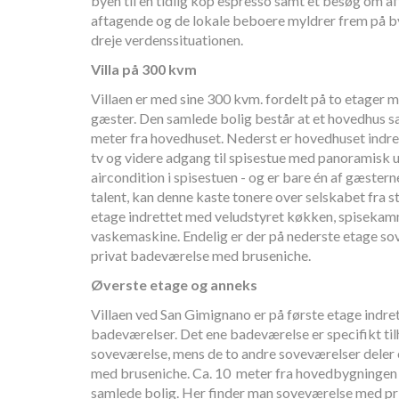
byen til en tidlig kop espresso samt et besøg om af
aftagende og de lokale beboere myldrer frem på by
dreje verdenssituationen.
Villa på 300 kvm
Villaen er med sine 300 kvm. fordelt på to etager me
gæster. Den samlede bolig består at et hovedhus 
meter fra hovedhuset. Nederst er hovedhuset indr
tv og videre adgang til spisestue med panoramisk 
aircondition i spisestuen - og er bare én af gæste
talent, kan denne kaste tonere over selskabet fra st
etage indrettet med veludstyret køkken, spisekamm
vaskemaskine. Endelig er der på nederste etage 
privat badeværelse med bruseniche.
Øverste etage og anneks
Villaen ved San Gimignano er på første etage indre
badeværelser. Det ene badeværelse er specifikt ti
soveværelse, mens de to andre soveværelser deler
med bruseniche. Ca. 10 meter fra hovedbygningen e
samlede bolig. Her finder man soveværelse med p