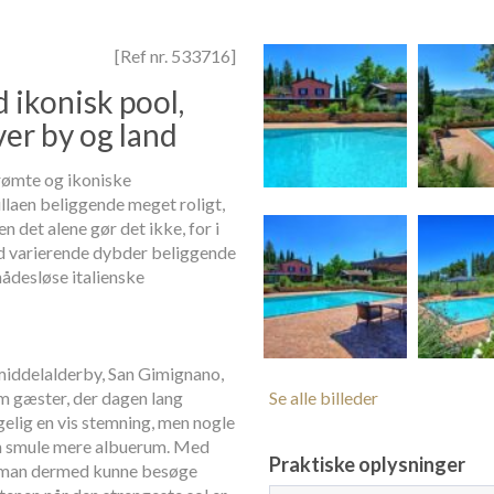
[Ref nr. 533716]
 ikonisk pool,
er by og land
erømte og ikoniske
illaen beliggende meget roligt,
 det alene gør det ikke, for i
d varierende dybder beliggende
nådesløse italienske
iddelalderby, San Gimignano,
m gæster, der dagen lang
Se alle billeder
lgelig en vis stemning, men nogle
en smule mere albuerum. Med
Praktiske oplysninger
il man dermed kunne besøge