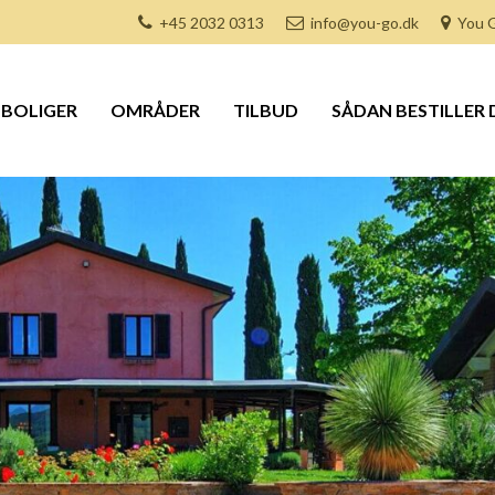
+45 2032 0313
info@you-go.dk
You G
BOLIGER
OMRÅDER
TILBUD
SÅDAN BESTILLER 