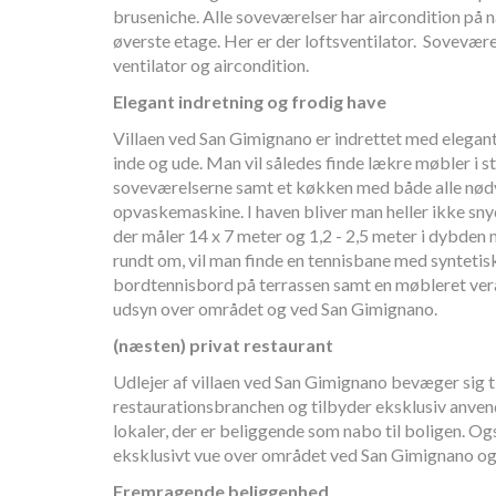
bruseniche. Alle soveværelser har aircondition på 
øverste etage. Her er der loftsventilator. Sovevære
ventilator og aircondition.
Elegant indretning og frodig have
Villaen ved San Gimignano er indrettet med eleg
inde og ude. Man vil således finde lækre møbler i s
soveværelserne samt et køkken med både alle nø
opvaskemaskine. I haven bliver man heller ikke sny
der måler 14 x 7 meter og 1,2 - 2,5 meter i dybd
rundt om, vil man finde en tennisbane med syntetisk
bordtennisbord på terrassen samt en møbleret vera
udsyn over området og ved San Gimignano.
(næsten) privat restaurant
Udlejer af villaen ved San Gimignano bevæger sig ti
restaurationsbranchen og tilbyder eksklusiv anven
lokaler, der er beliggende som nabo til boligen. Og
eksklusivt vue over området ved San Gimignano og
Fremragende beliggenhed