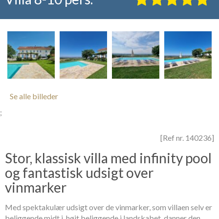
Se alle billeder
;
[Ref nr. 140236]
Stor, klassisk villa med infinity pool
og fantastisk udsigt over
vinmarker
Med spektakulær udsigt over de vinmarker, som villaen selv er
beliggende midt i, højt beliggende i landskabet, danner den