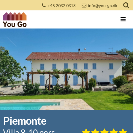
+45 2032 0313
info@you-go.dk
Piemonte
Villa 8-10 pers.