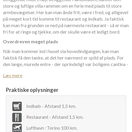
store og luftige villa rammen om en ferie med plads til store
armbevægelser. Her kan man ånde frit, være i fred, og alligevel
på meget kort tid komme til restaurant og indkøb. Ja faktisk
kan man fra grunden se ned på nærmeste restaurant - så er man
fri for at ringe og tjekke, om der skulle være et ledigt bord.
Overdreven meget plads
Når man kommer ind i huset via hovedindgangen, kan man
faktisk få den tanke, at det her nærmest er spild af plads. For
den lange, murede entre - der oprindeligt var boligens cantina -
hvor man om nogen steder kan opbevare alt fra indkøbte
Læs mere
vinkasser kufferter og meget andet, er et meget godt billede
på, at man nu skal bo i en stor, klassisk villa.
Praktiske oplysninger
Nyt, moderne og lækkert
Videre inde i huset er boligen indrettet med stort, moderne og
Indkøb - Afstand 1,5 km.
fuldt udstyret køkken - inkl. vinkøleskab. Her oplever man
både det klassisk charmerende i byggestilen og de moderne
Restaurant - Afstand 1,5 km.
bekvemmeligheder, man har fyldt ind i huset. Ved kogeøen er
Lufthavn : Torino 100 km.
der barstole, så konversationen kan holdes i gang med både et