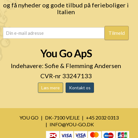
og få nyheder og gode tilbud på ferieboliger i
Italien
email
(Påkrævet)
You Go ApS
Indehavere: Sofie & Flemming Andersen
CVR-nr 33247133
Læs mere
Kontakt os
YOU GO
DK-7100 VEJLE
+45 2032 0313
INFO@YOU-GO.DK