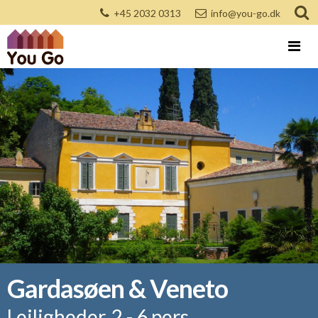
+45 2032 0313
info@you-go.dk
Gardasøen & Veneto
Lejligheder, 2 - 6 pers.