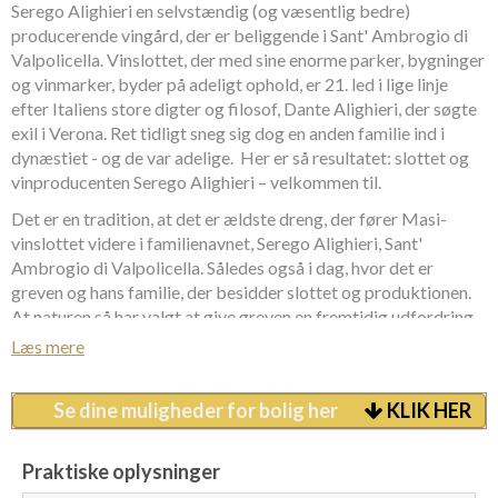
Serego Alighieri en selvstændig (og væsentlig bedre)
producerende vingård, der er beliggende i Sant' Ambrogio di
Valpolicella. Vinslottet, der med sine enorme parker, bygninger
og vinmarker, byder på adeligt ophold, er 21. led i lige linje
efter Italiens store digter og filosof, Dante Alighieri, der søgte
exil i Verona. Ret tidligt sneg sig dog en anden familie ind i
dynæstiet - og de var adelige. Her er så resultatet: slottet og
vinproducenten Serego Alighieri – velkommen til.
Det er en tradition, at det er ældste dreng, der fører Masi-
vinslottet videre i familienavnet, Serego Alighieri, Sant'
Ambrogio di Valpolicella. Således også i dag, hvor det er
greven og hans familie, der besidder slottet og produktionen.
At naturen så har valgt at give greven en fremtidig udfordring,
er en helt anden sag; han har to døtre.
Læs mere
Slottets ene længe i slottet Serego Alighieri, Sant' Ambrogio di
Valpolicella, er indrettet med 8 lejligheder i forskellig størrelse.
Se dine muligheder for bolig her
KLIK HER
Alle er indrettet i traditionel stil; ikke moderne, men heller ikke
hverken nedslidt, grimt eller ukomfortabelt. Der er tale om
Praktiske oplysninger
rummelige lejligheder, hvori man kan føle sig afslappet og med