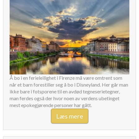
Å bo i en ferieleilighet i Firenze må være omtrent som
når et barn forestiller seg å bo i Disneyland. Her går man
ikke bare i fotsporene til en avdød tegneserietegner,
man ferdes også der hvor noen av verdens ubetinget
mest epokegjørende personer har gått.
Læs mere