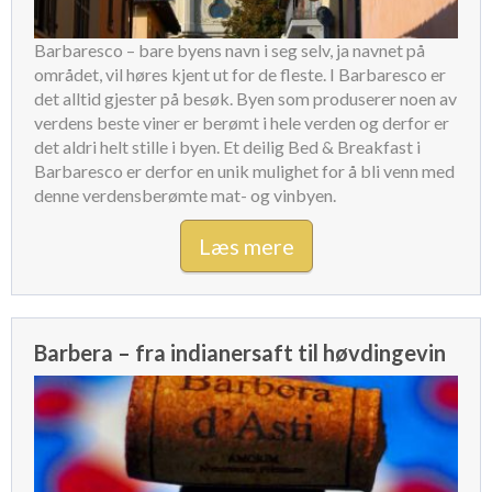
Lombardiet og Veneto er det de store skinker og de fyldige
pastaretter der dominerer middagsbordet.
Barbaresco – bare byens navn i seg selv, ja navnet på
Alle regionerne i Italien er forskellige – hver
feriebolig i
området, vil høres kjent ut for de fleste. I Barbaresco er
Italien
er forskellige, de lokale befolkninger er forskellige, men
det alltid gjester på besøk. Byen som produserer noen av
hvad der på mange måder er et fællestræk for italienerne er
verdens beste viner er berømt i hele verden og derfor er
kærligheden til og stoltheden over deres specifikke region. Og
det aldri helt stille i byen. Et deilig Bed & Breakfast i
så naturligvis den vin og olivenolie, der produceres netop her.
Barbaresco er derfor en unik mulighet for å bli venn med
For enhver italiener er den bedste vin og den bedste olie
denne verdensberømte mat- og vinbyen.
tilfældigvis produceret i netop dennes region.
Læs mere
Barbera – fra indianersaft til høvdingevin