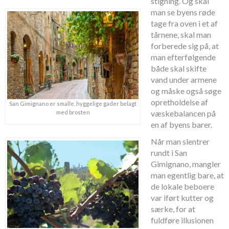
stigning. Og skal
man se byens røde
tage fra oven i et af
tårnene, skal man
forberede sig på, at
man efterfølgende
både skal skifte
vand under armene
og måske også søge
opretholdelse af
San Gimignano er smalle, hyggelige gader belagt
væskebalancen på
med brosten
en af byens barer.
Når man slentrer
rundt i San
Gimignano, mangler
man egentlig bare, at
de lokale beboere
var iført kutter og
særke, for at
fuldføre illusionen