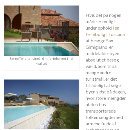
Hvis det på nogen
måde er muligt
under ophold i
en
feriebolig i Toscana
at besøge San
Gimignano, er
middelalderbyen
Borgo Tollena - vingård m. ferieboliger i høj
absolut et besøg
kvalitet
værd. Som til så
mange andre
turistmål, er det
tilrådeligt at søge
byen sidst på dagen,
hvor store mængder
af den bus-
transporterede
folkemængde med
armene fulde af
indkøbsposer og