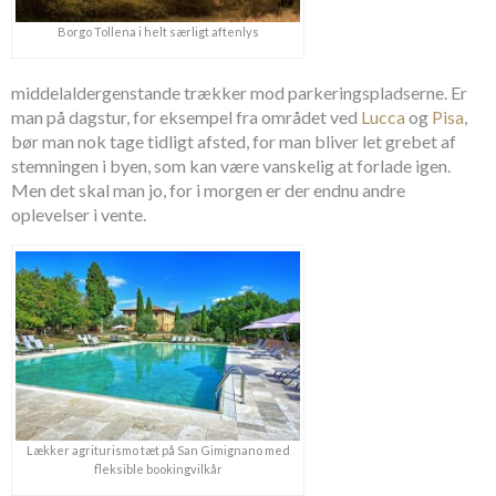
Borgo Tollena i helt særligt aftenlys
middelaldergenstande trækker mod parkeringspladserne. Er
man på dagstur, for eksempel fra området ved
Lucca
og
Pisa
,
bør man nok tage tidligt afsted, for man bliver let grebet af
stemningen i byen, som kan være vanskelig at forlade igen.
Men det skal man jo, for i morgen er der endnu andre
oplevelser i vente.
Lækker agriturismo tæt på San Gimignano med
fleksible bookingvilkår