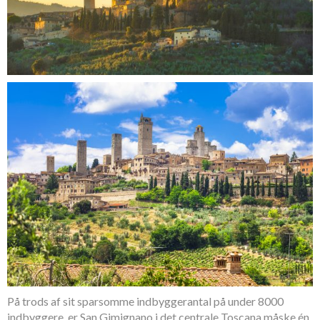
På trods af sit sparsomme indbyggerantal på under 8000
indbyggere, er San Gimignano i det centrale Toscana måske én