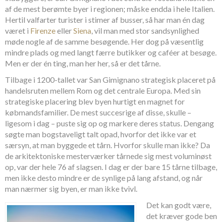
af de mest berømte byer i regionen; måske endda i hele Italien.
Hertil valfarter turister i stimer af busser, så har man én dag
været i
Firenze
eller
Siena
, vil man med stor sandsynlighed
møde nogle af de samme besøgende. Her dog på væsentlig
mindre plads og med langt færre butikker og caféer at besøge.
Men er der én ting, man her her, så er det tårne.
Tilbage i 1200-tallet var San Gimignano strategisk placeret på
handelsruten mellem Rom og det centrale Europa. Med sin
strategiske placering blev byen hurtigt en magnet for
købmandsfamilier. De mest succesrige af disse, skulle –
ligesom i dag – puste sig op og markere deres status. Dengang
søgte man bogstaveligt talt opad, hvorfor det ikke var et
særsyn, at man byggede et tårn. Hvorfor skulle man ikke? Da
de arkitektoniske mesterværker tårnede sig mest voluminøst
op, var der hele 76 af slagsen. I dag er der bare 15 tårne tilbage,
men ikke desto mindre er de synlige på lang afstand, og når
man nærmer sig byen, er man ikke tvivl.
Det kan godt være,
det kræver gode ben