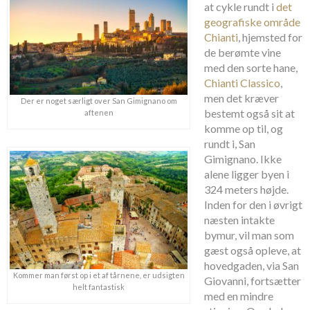
at cykle rundt i
det
geografiske område
Chianti
, hjemsted for
de berømte vine
med den sorte hane,
Chianti Classico
,
men det kræver
Der er noget særligt over San Gimignano om
bestemt også sit at
aftenen
komme op til, og
rundt i, San
Gimignano. Ikke
alene ligger byen i
324 meters højde.
Inden for den i øvrigt
næsten intakte
bymur, vil man som
gæst også opleve, at
hovedgaden, via San
Kommer man først op i et af tårnene, er udsigten
Giovanni, fortsætter
helt fantastisk
med en mindre