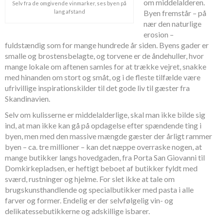
om middelalderen.
Selv fra de omgivende vinmarker, ses byen på
Byen fremstår – på
lang afstand
nær den naturlige
erosion –
fuldstændig som for mange hundrede år siden. Byens gader er
smalle og brostensbelagte, og torvene er de åndehuller, hvor
mange lokale om aftenen samles for at trække vejret, snakke
med hinanden om stort og småt, og i de fleste tilfælde være
ufrivillige inspirationskilder til det gode liv til gæster fra
Skandinavien.
Selv om kulisserne er middelalderlige, skal man ikke bilde sig
ind, at man ikke kan gå på opdagelse efter spændende ting i
byen, men med den massive mængde gæster der årligt rammer
byen – ca. tre millioner – kan det næppe overraske nogen, at
mange butikker langs hovedgaden, fra Porta San Giovanni til
Domkirkepladsen, er heftigt beboet af butikker fyldt med
sværd, rustninger og hjelme. For slet ikke at tale om
brugskunsthandlende og specialbutikker med pasta i alle
farver og former. Endelig er der selvfølgelig vin- og
delikatessebutikkerne og adskillige isbarer.