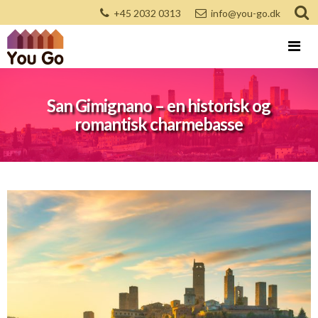
+45 2032 0313
info@you-go.dk
San Gimignano – en historisk og
romantisk charmebasse