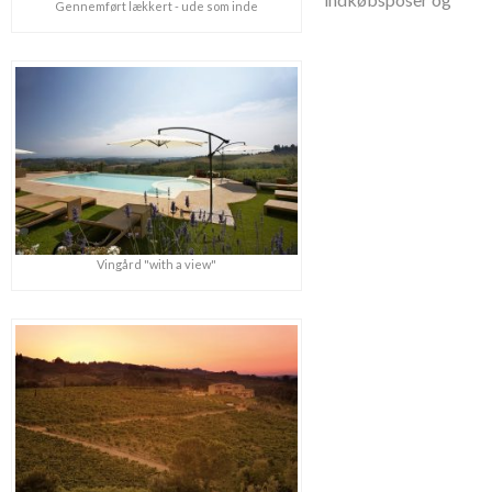
Gennemført lækkert - ude som inde
Vingård "with a view"