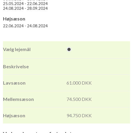
ex
Panzano in Chianti
. To af Toscanas andre store, berømte
25.05.2024 - 22.06.2024
24.08.2024 - 28.09.2024
vinbyer er
Montepulciano
og
Montalcino
, der er hhv. 45 og 60
km. fra villaen. Der er altså nok at opleve i området - hvis man
Højsæson
vil. Man kunne også bare slappe af i de lækre omgivelser og
22.06.2024 - 24.08.2024
faciliteter. Der kan der nemt gå en uge eller to med.
61.000 DKK
74.500 DKK
94.750 DKK