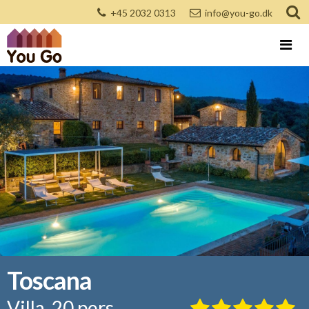
+45 2032 0313
info@you-go.dk
Toscana
Villa, 20 pers.