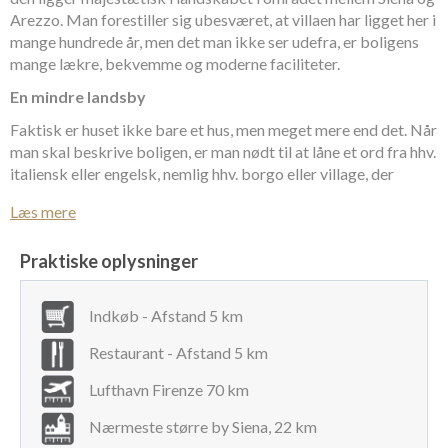
Arezzo. Man forestiller sig ubesværet, at villaen har ligget her i
mange hundrede år, men det man ikke ser udefra, er boligens
mange lækre, bekvemme og moderne faciliteter.
En mindre landsby
Faktisk er huset ikke bare et hus, men meget mere end det. Når
man skal beskrive boligen, er man nødt til at låne et ord fra hhv.
italiensk eller engelsk, nemlig hhv. borgo eller village, der
retmæssigt betyder landsby. Og det er - ganske vist i noget
Læs mere
nedtonet betydning, det, man får, når man bor her i den store,
autentiske villa mellem Siena og Arezzo. Men man får hverken
Praktiske oplysninger
stråtag eller gadekær, men til gengæld en bolig, der lever fuldt
op til den moderne gæsts krav og ønsker til feriebolig.
Indkøb - Afstand 5 km
Ikke bare aircondition
Mange vil have oplevet en moderne feriebolig i Toscana,
Restaurant - Afstand 5 km
måske endda her i området mellem Siena og Arezzo, der blev
Lufthavn Firenze 70 km
svalet dejligt ned med aircondition. Boligen her går et skridt
videre, og har fået installeret et specielt floor cooling system,
Nærmeste større by Siena, 22 km
således at det ikke er koldt luft, der blæses ind, men sval luft