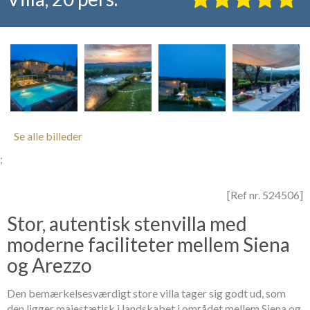
Se alle billeder
;
[Ref nr. 524506]
Stor, autentisk stenvilla med
moderne faciliteter mellem Siena
og Arezzo
Den bemærkelsesværdigt store villa tager sig godt ud, som
den ligger majestætisk i landskabet i området mellem Siena og