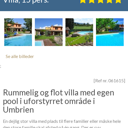
Se alle billeder
;
[Ref nr. 061615]
Rummelig og flot villa med egen
pool i uforstyrret område i
Umbrien
En dejlig stor villa med plads til flere familier eller måske hele
den store familie skal afsted på én gang. Der er syv