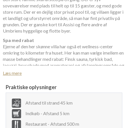
soveværelser med plads til helt op til 15 gæster, og med gode
store rum. Der er en dejlig stor privat pool til, og villaen ligger i
et landligt og uforstyrret område, så man har fint privatliv på
grunden. Der er ganske kort til Assisi og flere andre af
Umbriens hyggelige og flotte byer.
Spa med rabat
Ejerne af den her skønne villa har også et wellness-center
omkring to kilometer fra huset. Her kan man vælge imellem en
masse behandlinger med rabat: Finsk sauna, tyrkisk bad,
jacuzzi, brusebade med aromaterapi og afslapningsområde og
massage.
Læs mere
Er man mere til hjemlig forkælelse, så kan man ligge enten i
Praktiske oplysninger
eller ved poolen hele dagen og mærke det beroligende vand
køle, mens man suger til d-vitaminer til sig fra solen. Og her er
der ikke nogen, der tæller, hvor mange glas god, lokal vin, man
Afstand til strand 45 km
når at drikke på sådan en dag...
Indkøb - Afstand 5 km
Middagen kan enten nydes ude på en nærliggende restaurant,
eller man kan tage køkken og grill i brug måske med en lækker
Restaurant - Afstand 500 m