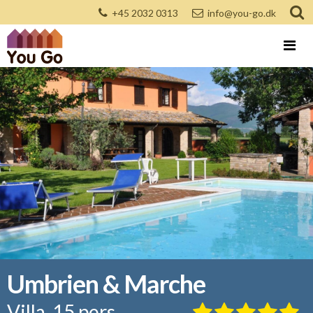
+45 2032 0313
info@you-go.dk
Umbrien & Marche
Villa, 15 pers.