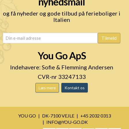
nyhedsmail
og få nyheder og gode tilbud på ferieboliger i
Italien
email
(Påkrævet)
Tilmeld
You Go ApS
Indehavere: Sofie & Flemming Andersen
CVR-nr 33247133
Læs mere
Kontakt os
YOU GO
DK-7100 VEJLE
+45 2032 0313
INFO@YOU-GO.DK