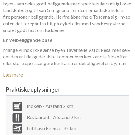
byen - særdeles godt beliggende med spektakulær udsigt over
landskabet og til San Gimignano - er den romantiske hule til
fire personer beliggende. Herfra åbner hele Toscana sig - hvad
enten det foregår fra bil, på cykel eller med vandrestøvlerne
snøret godt fast om fødderne.
En velbeliggende base
Mange vil nok ikke ænse byen Tavernelle Val di Pesa, men selv
om den er lille og der ikke kommer hverken kendte filosoffer
eller store operasangere herfra, så er det alligevel en by, man
sagtens kan få glæde af i det daglige. Man får naturligvis ikke
Læs mere
hverken hele dage eller uger til at gå her, men her som base for
en oplevelsesrig ferie i det centrale Toscana, mangler den ikke
Praktiske oplysninger
noget.
Hele Toscana uden for døren
Indkøb - Afstand 2 km
Fra den romantiske hule i det centrale Toscana, venter store
oplevelser lige udenfor døren. Fra huset og haven ser man ud
Restaurant - Afstand 2 km
over et fantastisk landskab. Faktisk ser man til et af regionens
Lufthavn Firenze: 35 km
helt store trækplastre, nemlig tårnenes by:
San Gimignano
.