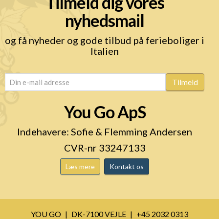
Tilmeld dig vores
nyhedsmail
og få nyheder og gode tilbud på ferieboliger i
Italien
email
(Påkrævet)
Tilmeld
You Go ApS
Indehavere: Sofie & Flemming Andersen
CVR-nr 33247133
Læs mere
Kontakt os
YOU GO
DK-7100 VEJLE
+45 2032 0313