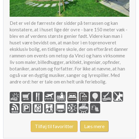
Det er vel de færreste der sidder på terrassen og kan
konstatere, at i huset lige dér ovre - bare 150 meter væk -
blev en af verdens største genier født. Videre kan man i
huset være bevidst om, at man bor i en toprenoveret
eksklusiv bolig, en tidligere skole, der om efteråret danner
rammen om events om netop da Vinci og hans virksomme
liv som maler, billedhugger, arkitekt, ingeniør, opfinder,
botaniker, anatom og forfatter. For ikke at nævne, at han
også var en dygtig musiker, sanger og lyrespiller. Med
andre ord: her er tale om en helt unik feriebolig.
Tilføj til favoritter
Læs mere