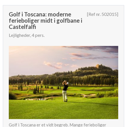
Golf i Toscana: moderne
[Ref nr. 502015]
ferieboliger midt i golfbane i
Castelfalfi
Lejligheder, 4 pers.
Golf i Toscana er et vidt begreb. Mange ferieboliger