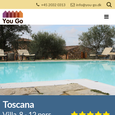
+45 2032 0313
info@you-go.dk
Toscana
Villa, 8 - 12 pers.