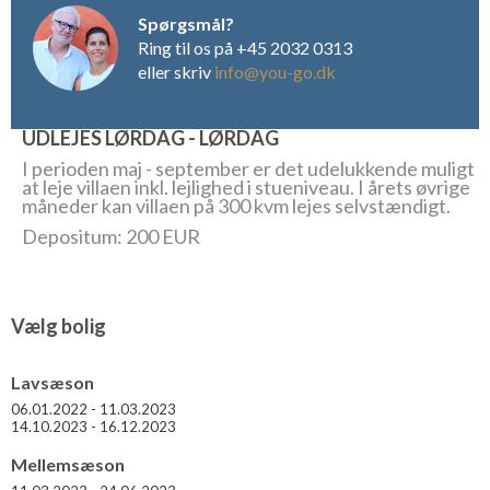
større møder og konferencer på slottet. Slottet er ligeledes
Spørgsmål?
behjælpelig med en lang række andre aktiviteter og services.
Ring til os på +45 2032 0313
Eksempelvis morgenmad, vinsmagning, guidede ture, bil med
eller skriv
info@you-go.dk
chauffør, babysitting, kokkelektioner og privat kok.
UDLEJES LØRDAG - LØRDAG
I perioden maj - september er det udelukkende muligt
at leje villaen inkl. lejlighed i stueniveau. I årets øvrige
måneder kan villaen på 300 kvm lejes selvstændigt.
Depositum: 200 EUR
Vælg bolig
Lavsæson
06.01.2022 - 11.03.2023
14.10.2023 - 16.12.2023
Mellemsæson