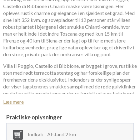
Castello di Bibbione i Chianti måske være løsningen. Her
opleves rustik charme og elegance i en sjældent set grad. Med
sine i alt 352 kvm. og sovepladser til 12 personer står villaen
robust plantet i bjergene i det smukke Chianti-område, hvor
man er helt inde i det indre Toscana og med kun 15 km til
Firenze og 40 km til Siena er der lagt op til ferie med store
kulturbegivenheder, prægtige naturoplevelser og et driverliv i
den store, private park der omkranser villa og pool.
Villa Il Poggio, Castello di Bibbione, er bygget i grove, rustikke
sten med rødt terracotta stentag og har forskellige plan der
fremhæver dens eksklusivitet. Indendørs er der synlige spær
der viser tagstenenes smukke samspil med de røde gulvklinker
og de farvetilpassede tæpper der er fordelt ud over hele huset.
De tunge, antikke møbler der er så specielle for egnen pryder
Læs mere
alle rum, der udover gammel storhed også afspejler en nutidig
feriegæsts behov for moderne komfort og bekvemmelighed.
Praktiske oplysninger
Villa Il Poggio, Castello di Bibbione, er i sig selv 300 kvm. og
indrettet til 6+2 pers. og i stueetagen ligger Apartment Il
Indkøb - Afstand 2 km
Poggio – en selvstændig lejlighed på 52 kvm. med eget køkken