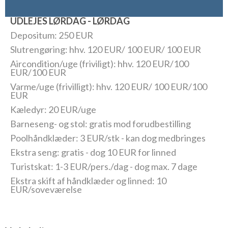
med dobbeltsenge samt ét soveværelse med to enkeltsenge.
Det ene soveværelse har privat en-suite badeværelse. Det
UDLEJES LØRDAG - LØRDAG
andet badeværelse deles mellem de andre to soveværelser.
Depositum: 250 EUR
(Billede 17-24).
Slutrengøring: hhv. 120 EUR/ 100 EUR/ 100 EUR
Aircondition/uge (friviligt): hhv. 120 EUR/100
EUR/100 EUR
Varme/uge (frivilligt): hhv. 120 EUR/ 100 EUR/100
EUR
Kæledyr: 20 EUR/uge
Barneseng- og stol: gratis mod forudbestilling
Poolhåndklæder: 3 EUR/stk - kan dog medbringes
Ekstra seng: gratis - dog 10 EUR for linned
Turistskat: 1-3 EUR/pers./dag - dog max. 7 dage
Ekstra skift af håndklæder og linned: 10
EUR/soveværelse