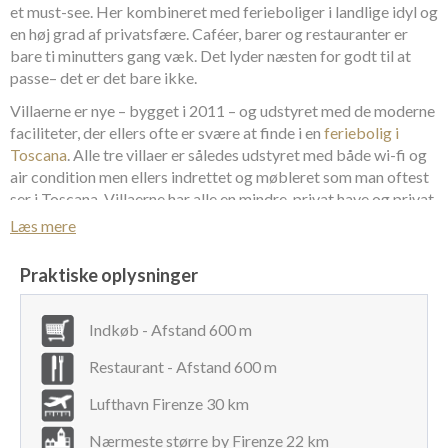
et must-see. Her kombineret med ferieboliger i landlige idyl og
en høj grad af privatsfære. Caféer, barer og restauranter er
bare ti minutters gang væk. Det lyder næsten for godt til at
passe– det er det bare ikke.
Villaerne er nye – bygget i 2011 – og udstyret med de moderne
faciliteter, der ellers ofte er svære at finde i en
feriebolig i
Toscana
. Alle tre villaer er således udstyret med både wi-fi og
air condition men ellers indrettet og møbleret som man oftest
ser i Toscana. Villaerne har alle en mindre, privat have og privat
pool. Bevares – det er ikke et olympisk bassin, der hører til
Læs mere
villaerne ved Greve in Chianti, men en privat pool, der opfylder
de flestes behov i sommervarmen: nedkøling af en varm krop.
Praktiske oplysninger
Med en gåtur på bare 10 minutter vil man fra de moderne,
private villaer befinde sig på det store og berømte torv i
Greve
Indkøb - Afstand 600 m
in Chianti
, Piazza Matteotti; der er kendt for sine søjlegange,
hvor man finder en lang række restauranter, caféer samt
Restaurant - Afstand 600 m
specialbutikker der handler med varer der er så typisk for
Lufthavn Firenze 30 km
Toscana, nemlig billede- og brugskunst, blomster og et udvalg
af vine. Og så kan man passende – efter en hyggelig frokost i
Nærmeste større by Firenze 22 km