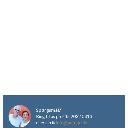
badeværelse med toilet og bruseniche. Næste etage
indeholder tre dobbelte soveværelser samt ét soveværelse
med to enkeltsenge. Alle fire soveværelser har privat en-suite
badeværelser. Øverste etage – tårnværelset – er soveværelse
med dobbeltseng og fantastisk panoramaudsigt.(Billede 1-8).
Villa Turchesa, 130 kvm., 6 pers.
Villa i to plan med 400 kvm.
privat have, privat pool og parkering til to biler. På stueplan
finder man møbleret spisekøkken, opholdsstue med satellite-
tv samt badeværelse med toilet, bruseniche og vaskemaskine.
Øverste etage er indrettet med to soveværelser med
dobbeltsenge samt ét soveværelse med to enkeltsenge. Det
ene soveværelse har privat en-suite badeværelse. Det andet
badeværelse deles mellem de andre to soveværelser.(Billede
9-16)
Villa Amaranta, 130 kvm., 6 pers.
Villa i to plan med 400
kvm. privat have, privat pool og parkering til to biler. På
Spørgsmål?
stueplan finder man møbleret spisekøkken, opholdsstue med
Ring til os på +45 2032 0313
satellite-tv samt badeværelse med toilet, bruseniche og
eller skriv
info@you-go.dk
vaskemaskine. Øverste etage er indrettet med to soveværelser