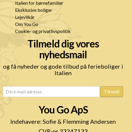
Italien for børnefamilier
Eksklusive boliger
Lejevilkår
Om You Go
Cookie- og privatlivspolitik
Tilmeld dig vores
nyhedsmail
og få nyheder og gode tilbud på ferieboliger i
Italien
email
(Påkrævet)
Tilmeld
You Go ApS
Indehavere: Sofie & Flemming Andersen
CVR-nr 33247133