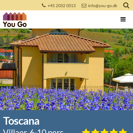
+45 2032 0313
info@you-go.dk
Toscana
Villaer, 6-10 pers.