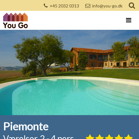
+45 2032 0313
info@you-go.dk
Piemonte
Værelser, 2 - 4 pers.