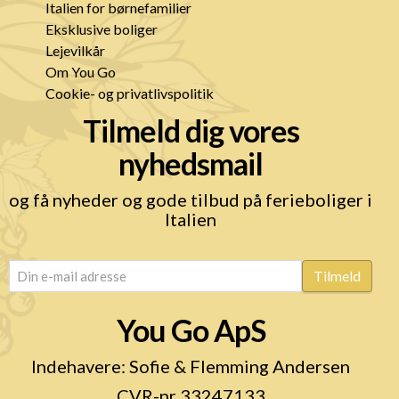
Italien for børnefamilier
Eksklusive boliger
Lejevilkår
Om You Go
Cookie- og privatlivspolitik
Tilmeld dig vores
nyhedsmail
og få nyheder og gode tilbud på ferieboliger i
Italien
email
(Påkrævet)
Tilmeld
You Go ApS
Indehavere: Sofie & Flemming Andersen
CVR-nr 33247133