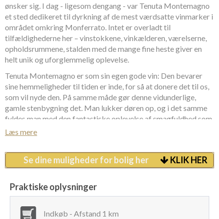
ønsker sig. I dag - ligesom dengang - var Tenuta Montemagno
et sted dedikeret til dyrkning af de mest værdsatte vinmarker i
området omkring Monferrato. Intet er overladt til
tilfældighederne her – vinstokkene, vinkælderen, værelserne,
opholdsrummene, stalden med de mange fine heste giver en
helt unik og uforglemmelig oplevelse.
Tenuta Montemagno er som sin egen gode vin: Den bevarer
sine hemmeligheder til tiden er inde, for så at donere det til os,
som vil nyde den. På samme måde gør denne vidunderlige,
gamle stenbygning det. Man lukker døren op, og i det samme
fyldes man med den fantastiske oplevelse af smagfuldhed som
det gamle og det historiske i kombination med det nye, flotte
Læs mere
og moderne håndværk giver. Dette er virkelig en vingård i
Monferrato, der udfordrer alle sanser.
Se dine muligheder for bolig her
KLIK HER
Vingården Tenuta Montemagne er et ideelt sted for feks.
virksomhedsmøder, men også meget indbydende for de, der er
Praktiske oplysninger
på udkig efter fuldstændig afslapning. Tenuta Montemagno
forener et intimt og indbydende miljø med kapacitet for
mange gæster ad gangen. Her findes en stor spisestue med
Indkøb - Afstand 1 km