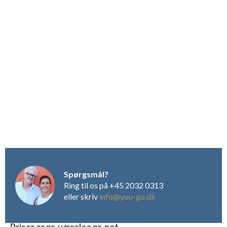
fremstillet af Sauvignon druer.
Her findes masser af muligheder for velvære. Efter
smagningen af de gode vine, kan man trække sig tilbage i
saunaen efterfulgt af en hydro-massage. Eller måske var det en
god idé med en lille gåtur i Monferrato-området, der giver
fantastiske sanseoplevelser på alle tider af året. På Tenuta
Montemagno finder man alle de ønskede bekvemmeligheder i
samspil med gæstfrihed, som her er en hellig værdi.
På Tenuta Montemagno tilbydes i alt 16 værelser fordelt på
nedenstående fire kategorier:
Spørgsmål?
Ring til os på +45 2032 0313
eller skriv
info@you-go.dk
Priser er pr. værelse pr. nat.