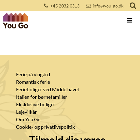
+45 2032 0313
info@you-go.dk
Ferie på vingård
Romantisk ferie
Ferieboliger ved Middelhavet
Italien for børnefamilier
Eksklusive boliger
Lejevilkår
Om You Go
Cookie- og privatlivspolitik
Tilmeld dig vores