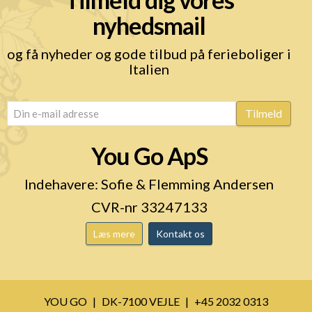
nyhedsmail
og få nyheder og gode tilbud på ferieboliger i
Italien
email
(Påkrævet)
Tilmeld
You Go ApS
Indehavere: Sofie & Flemming Andersen
CVR-nr 33247133
Læs mere
Kontakt os
YOU GO
DK-7100 VEJLE
+45 2032 0313