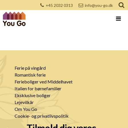
+45 2032 0313
info@you-go.dk
Ferie på vingård
Romantisk ferie
Ferieboliger ved Middelhavet
Italien for børnefamilier
Eksklusive boliger
Lejevilkår
Om You Go
Cookie- og privatlivspolitik
Tilmeld dig vores