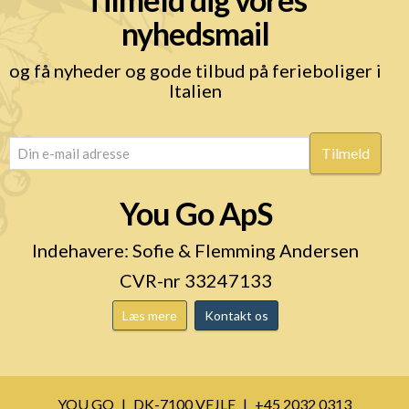
nyhedsmail
og få nyheder og gode tilbud på ferieboliger i
Italien
email
(Påkrævet)
You Go ApS
Indehavere: Sofie & Flemming Andersen
CVR-nr 33247133
Læs mere
Kontakt os
YOU GO
DK-7100 VEJLE
+45 2032 0313