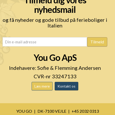
nyhedsmail
og få nyheder og gode tilbud på ferieboliger i
Italien
email
(Påkrævet)
Tilmeld
You Go ApS
Indehavere: Sofie & Flemming Andersen
CVR-nr 33247133
Læs mere
Kontakt os
YOU GO
DK-7100 VEJLE
+45 2032 0313