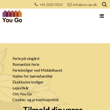
+45 2032 0313
info@you-go.dk
Ferie på vingård
Romantisk ferie
Ferieboliger ved Middelhavet
Italien for børnefamilier
Eksklusive boliger
Lejevilkår
Om You Go
Cookie- og privatlivspolitik
Tilmeld dig vores