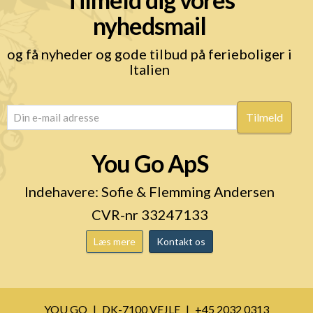
nyhedsmail
og få nyheder og gode tilbud på ferieboliger i
Italien
email
(Påkrævet)
You Go ApS
Indehavere: Sofie & Flemming Andersen
CVR-nr 33247133
Læs mere
Kontakt os
YOU GO
DK-7100 VEJLE
+45 2032 0313