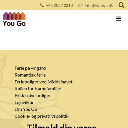
+45 2032 0313
info@you-go.dk
Ferie på vingård
Romantisk ferie
Ferieboliger ved Middelhavet
Italien for børnefamilier
Eksklusive boliger
Lejevilkår
Om You Go
Cookie- og privatlivspolitik
Tilmeld dig vores