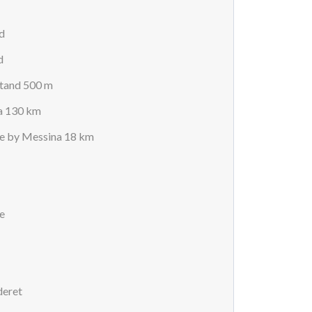
nd
nd
stand 500 m
a 130 km
e by Messina 18 km
e
deret