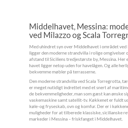
Middelhavet, Messina: mode
ved Milazzo og Scala Torreg
Med uhindret syn over Middelhavet i området ved 
ligger den moderne strandvilla i rolige omgivelse
afstand til Siciliens tredjestørste by, Messina. Her 
havet ligger netop uden for havelågen. Og alle herli
bekvemme møbler på terrasserne.
Den moderne strandvilla ved Scala Torregrotta, tæt 
er meget nutidigt indrettet med et snert af maritim
de bekvemmeligheder, man som gæst kan ønske sig: 
vaskemaskine samt satellit-tv. Køkkenet er fuldt
køle-og fryseskab, ovn og komfur. Der er i køkkene
muligheder for at tilberede klassiske, sicilianske r
markeder i Messina – friskfanget i Middelhavet.