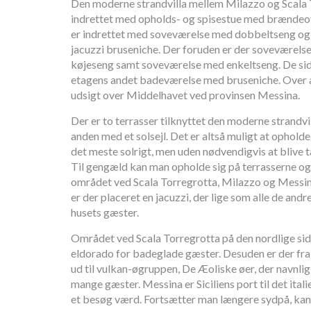
Den moderne strandvilla mellem Milazzo og Scala 
indrettet med opholds- og spisestue med brændeov
er indrettet med soveværelse med dobbeltseng og
jacuzzi bruseniche. Der foruden er der soveværels
køjeseng samt soveværelse med enkeltseng. De sid
etagens andet badeværelse med bruseniche. Over alt
udsigt over Middelhavet ved provinsen Messina.
Der er to terrasser tilknyttet den moderne strandv
anden med et solsejl. Det er altså muligt at opholde 
det meste solrigt, men uden nødvendigvis at blive 
Til gengæld kan man opholde sig på terrasserne og 
området ved Scala Torregrotta, Milazzo og Messina. 
er der placeret en jacuzzi, der lige som alle de andre
husets gæster.
Området ved Scala Torregrotta på den nordlige side 
eldorado for badeglade gæster. Desuden er der fr
ud til vulkan-øgruppen, De Æoliske øer, der navnl
mange gæster. Messina er Siciliens port til det ital
et besøg værd. Fortsætter man længere sydpå, kan 