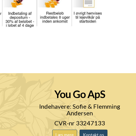
You Go ApS
n
Indehavere: Sofie & Flemming
Andersen
CVR-nr 33247133
Læs mere
Kontakt os