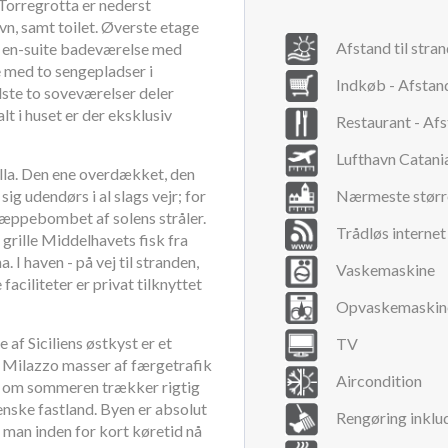
Torregrotta er nederst
n, samt toilet. Øverste etage
Afstand til stra
 en-suite badeværelse med
e med to sengepladser i
Indkøb - Afsta
ste to soveværelser deler
 i huset er der eksklusiv
Restaurant - Af
Lufthavn Catani
illa. Den ene overdækket, den
sig udendørs i al slags vejr; for
Nærmeste størr
tæppebombet af solens stråler.
Trådløs internet
grille Middelhavets fisk fra
I haven - på vej til stranden,
Vaskemaskine
 faciliteter er privat tilknyttet
Opvaskemaskin
af Siciliens østkyst er et
TV
a Milazzo masser af færgetrafik
Aircondition
ig om sommeren trækker rigtig
ienske fastland. Byen er absolut
Rengøring inklu
man inden for kort køretid nå