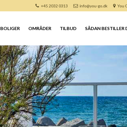
+45 2032 0313
info@you-go.dk
You G
BOLIGER
OMRÅDER
TILBUD
SÅDAN BESTILLER 