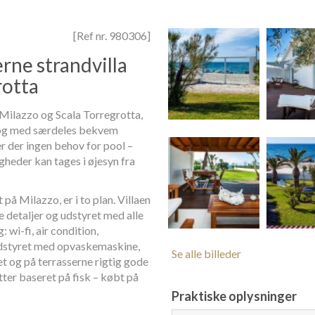
[Ref nr. 980306]
rne strandvilla
rotta
Milazzo og Scala Torregrotta,
r og med særdeles bekvem
er der ingen behov for pool –
gheder kan tages i øjesyn fra
på Milazzo, er i to plan. Villaen
e detaljer og udstyret med alle
wi-fi, air condition,
 udstyret med opvaskemaskine,
Se alle billeder
t og på terrasserne rigtig gode
etter baseret på fisk – købt på
Praktiske oplysninger