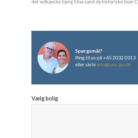
det vulkanske bjerg Etna samt de historiske byer C
Spørgsmål?
Ring til os på +45 2032 0313
eller skriv
info@you-go.dk
Vælg bolig