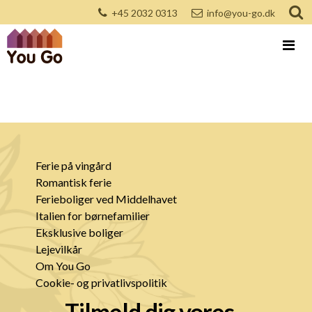
+45 2032 0313
info@you-go.dk
Ferie på vingård
Romantisk ferie
Ferieboliger ved Middelhavet
Italien for børnefamilier
Eksklusive boliger
Lejevilkår
Om You Go
Cookie- og privatlivspolitik
Tilmeld dig vores