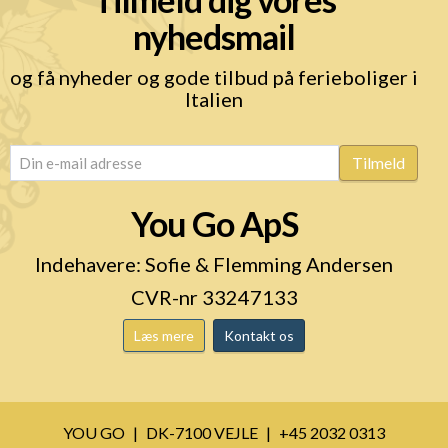
nyhedsmail
og få nyheder og gode tilbud på ferieboliger i
Italien
email
(Påkrævet)
Tilmeld
You Go ApS
Indehavere: Sofie & Flemming Andersen
CVR-nr 33247133
Læs mere
Kontakt os
YOU GO
DK-7100 VEJLE
+45 2032 0313