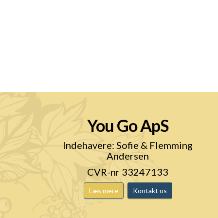
You Go ApS
n
Indehavere: Sofie & Flemming
Andersen
CVR-nr 33247133
Læs mere
Kontakt os