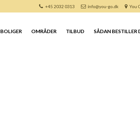
+45 2032 0313
info@you-go.dk
You G
BOLIGER
OMRÅDER
TILBUD
SÅDAN BESTILLER 