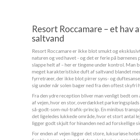
Resort Roccamare – et hav a
saltvand
Resort Roccamare er ikke blot smukt og eksklusivt, 
naturen og ved havet - og det er ferie på børnene
slappe helt af – her er tingene under kontrol. Man b
meget karakteristiske duft af saltvand blandet med
fyrretræer, der ikke blot pirrer syns- og duftesans
sig under når solen bager ned fra den oftest skyfri
Fra den ydre reception bliver man venligt bedt om at
af vejen, hvor en stor, overdækket parkeringsplads
så-godt-som-nul-trafik-princip. En minibus transp
det ligeledes lukkede område, hvor et stort antal le
ligger godt skjult for hinanden ned ad forskellige s
For enden af vejen ligger det store, luksuriøse hotel