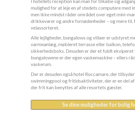
I hotellets reception kan man for tilkøbe sig adgang
mulighed for at leje en af stedets computere med i
men ikke mindst råder området over eget mini-ma
drikkevarer og andre fornødenheder – og mere til
velassorteret.
Alle lejligheder, bungalows og villaer er udstyret m
varmeanlæg, møbleret terrasse eller balkon, telefon
sikkerhedsboks. Desuden er der et fuldt ekviperet k
bungalowene er der egen vaskemaskine – ellers rå
vaskerum.
Der er desuden også hotel Roccamare, der tilbyder e
swimmingpool og fritidsaktiviteter, der er en del 
der frit kan benyttes af alle resortets gæster.
Se dine muligheder for bolig h