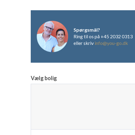
Spørgsmål?
Ring til os på +45 2032 0313
eller skriv
info@you-go.dk
Vælg bolig