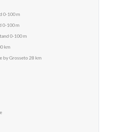
nd 0-100 m
d 0-100 m
stand 0-100 m
30 km
e by Grosseto 28 km
e