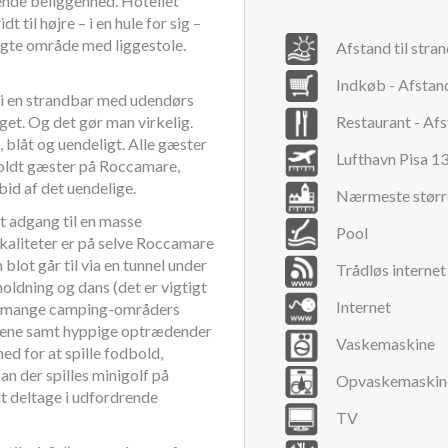
ende beliggenhed. Hotellet
t til højre – i en hule for sig –
agte område med liggestole.
Afstand til stra
Indkøb - Afstan
i en strandbar med udendørs
oget. Og det gør man virkelig.
Restaurant - Af
, blåt og uendeligt. Alle gæster
Lufthavn Pisa 1
holdt gæster på Roccamare,
 bid af det uendelige.
Nærmeste størr
 adgang til en masse
Pool
okaliteter er på selve Roccamare
blot går til via en tunnel under
Trådløs internet
oldning og dans (det er vigtigt
Internet
ed mange camping-områders
rnene samt hyppige optrædender
Vaskemaskine
ed for at spille fodbold,
an der spilles minigolf på
Opvaskemaskin
t deltage i udfordrende
TV