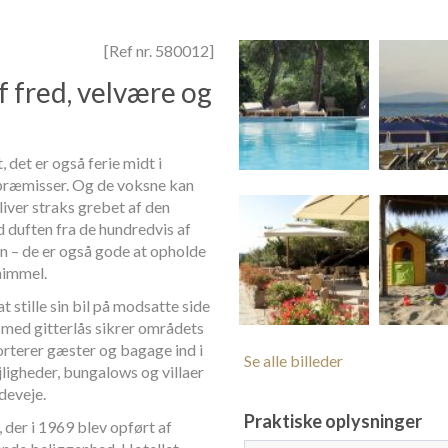
[Ref nr. 580012]
f fred, velvære og
det er også ferie midt i
s præmisser. Og de voksne kan
liver straks grebet af den
 duften fra de hundredvis af
en – de er også gode at opholde
 himmel.
 stille sin bil på modsatte side
 med gitterlås sikrer områdets
orterer gæster og bagage ind i
Se alle billeder
jligheder, bungalows og villaer
ideveje.
Praktiske oplysninger
, der i 1969 blev opført af