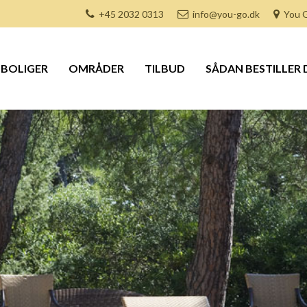
+45 2032 0313
info@you-go.dk
You G
BOLIGER
OMRÅDER
TILBUD
SÅDAN BESTILLER 