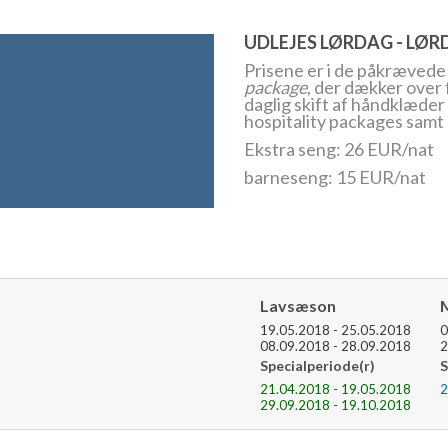
UDLEJES LØRDAG - LØ
Prisene er i de påkrævede 
package
, der dækker over f
daglig skift af håndklæd
hospitality packages samt
Ekstra seng: 26 EUR/nat
barneseng: 15 EUR/nat
Lavsæson
19.05.2018 - 25.05.2018
0
08.09.2018 - 28.09.2018
2
Specialperiode(r)
S
21.04.2018 - 19.05.2018
2
29.09.2018 - 19.10.2018