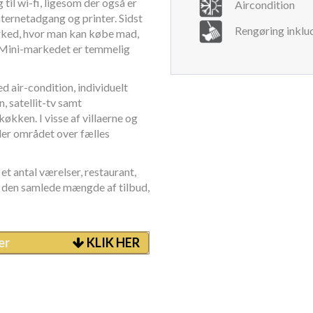
 til wi-fi, ligesom der også er
Aircondition
nternetadgang og printer. Sidst
Rengøring inklu
rked, hvor man kan købe mad,
. Mini-markedet er temmelig
ed air-condition, individuelt
, satellit-tv samt
økken. I visse af villaerne og
der området over fælles
t antal værelser, restaurant,
af den samlede mængde af tilbud,
er
KLIK HER