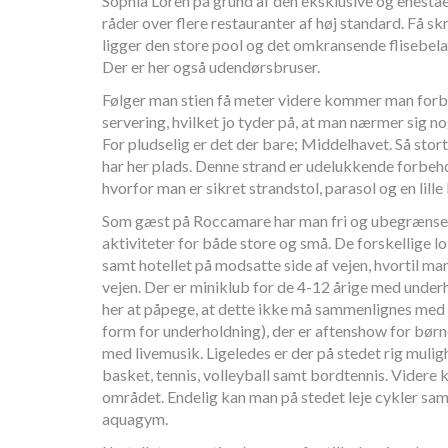
Sophia Loren på grund af den eksklusive og enestå
råder over flere restauranter af høj standard. Få skrid
ligger den store pool og det omkransende flisebel
Der er her også udendørsbruser.
Følger man stien få meter videre kommer man forb
servering, hvilket jo tyder på, at man nærmer sig n
For pludselig er det der bare; Middelhavet. Så stort
har her plads. Denne strand er udelukkende forbe
hvorfor man er sikret strandstol, parasol og en lille
Som gæst på Roccamare har man fri og ubegrænset
aktiviteter for både store og små. De forskellige l
samt hotellet på modsatte side af vejen, hvortil man 
vejen. Der er miniklub for de 4-12 årige med underh
her at påpege, at dette ikke må sammenlignes m
form for underholdning), der er aftenshow for bø
med livemusik. Ligeledes er der på stedet rig muligh
basket, tennis, volleyball samt bordtennis. Videre k
området. Endelig kan man på stedet leje cykler sam
aquagym.