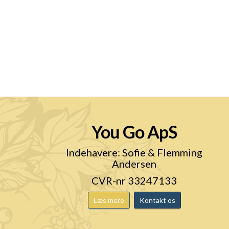
You Go ApS
n
Indehavere: Sofie & Flemming
Andersen
CVR-nr 33247133
Læs mere
Kontakt os