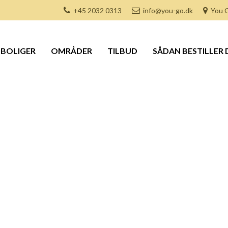
+45 2032 0313
info@you-go.dk
You G
BOLIGER
OMRÅDER
TILBUD
SÅDAN BESTILLER 