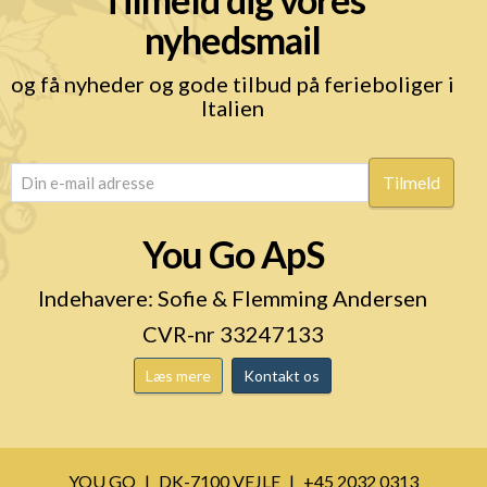
nyhedsmail
og få nyheder og gode tilbud på ferieboliger i
Italien
email
(Påkrævet)
You Go ApS
Indehavere: Sofie & Flemming Andersen
CVR-nr 33247133
Læs mere
Kontakt os
YOU GO
DK-7100 VEJLE
+45 2032 0313