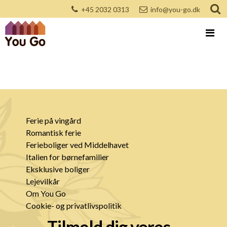
+45 2032 0313
info@you-go.dk
Ferie på vingård
Romantisk ferie
Ferieboliger ved Middelhavet
Italien for børnefamilier
Eksklusive boliger
Lejevilkår
Om You Go
Cookie- og privatlivspolitik
Tilmeld dig vores