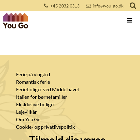
+45 2032 0313
info@you-go.dk
Ferie på vingård
Romantisk ferie
Ferieboliger ved Middelhavet
Italien for børnefamilier
Eksklusive boliger
Lejevilkår
Om You Go
Cookie- og privatlivspolitik
Tilmeld dig vores