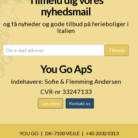
nyhedsmail
og få nyheder og gode tilbud på ferieboliger i
Italien
email
Tilmeld
(Påkrævet)
You Go ApS
Indehavere: Sofie & Flemming Andersen
CVR-nr 33247133
Læs mere
Kontakt os
YOU GO
DK-7100 VEJLE
+45 2032 0313