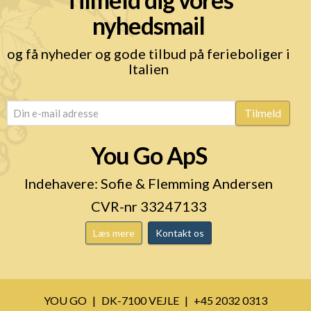
nyhedsmail
og få nyheder og gode tilbud på ferieboliger i
Italien
email
(Påkrævet)
Tilmeld
You Go ApS
Indehavere: Sofie & Flemming Andersen
CVR-nr 33247133
Læs mere
Kontakt os
YOU GO
DK-7100 VEJLE
+45 2032 0313