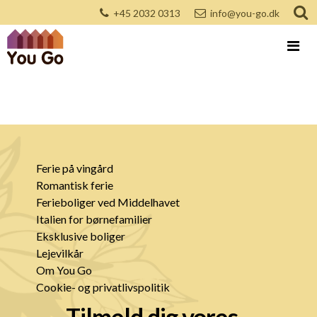
+45 2032 0313
info@you-go.dk
Ferie på vingård
Romantisk ferie
Ferieboliger ved Middelhavet
Italien for børnefamilier
Eksklusive boliger
Lejevilkår
Om You Go
Cookie- og privatlivspolitik
Tilmeld dig vores