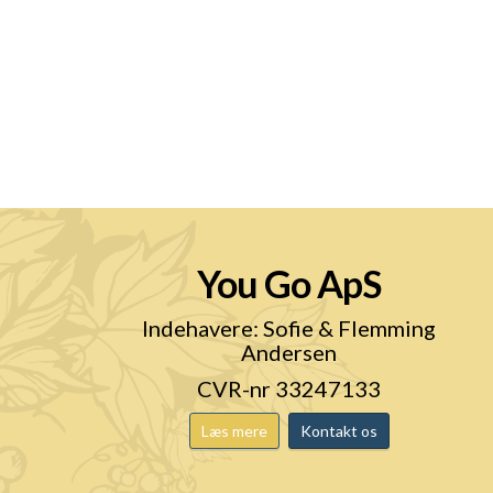
You Go ApS
n
Indehavere: Sofie & Flemming
Andersen
CVR-nr 33247133
Læs mere
Kontakt os