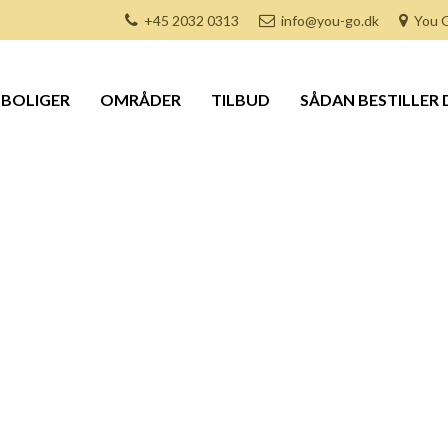
+45 2032 0313
info@you-go.dk
You G
BOLIGER
OMRÅDER
TILBUD
SÅDAN BESTILLER 