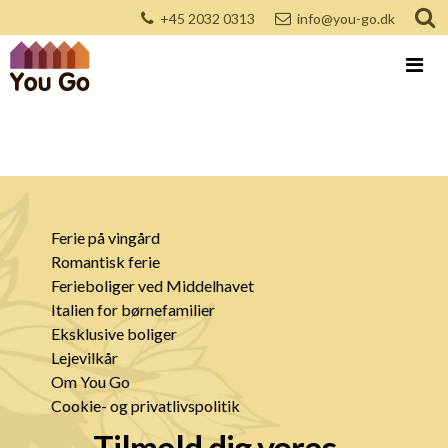
+45 2032 0313
info@you-go.dk
Ferie på vingård
Romantisk ferie
Ferieboliger ved Middelhavet
Italien for børnefamilier
Eksklusive boliger
Lejevilkår
Om You Go
Cookie- og privatlivspolitik
Tilmeld dig vores