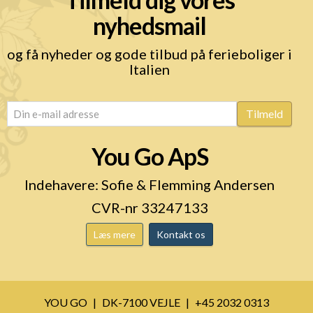
nyhedsmail
og få nyheder og gode tilbud på ferieboliger i
Italien
email
(Påkrævet)
Tilmeld
You Go ApS
Indehavere: Sofie & Flemming Andersen
CVR-nr 33247133
Læs mere
Kontakt os
YOU GO
DK-7100 VEJLE
+45 2032 0313