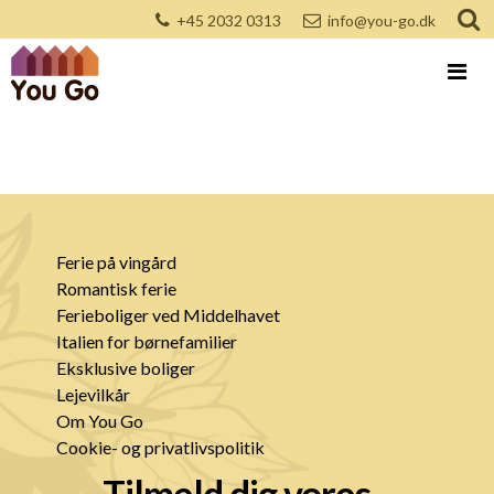
+45 2032 0313
info@you-go.dk
Ferie på vingård
Romantisk ferie
Ferieboliger ved Middelhavet
Italien for børnefamilier
Eksklusive boliger
Lejevilkår
Om You Go
Cookie- og privatlivspolitik
Tilmeld dig vores