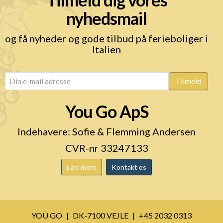
nyhedsmail
og få nyheder og gode tilbud på ferieboliger i
Italien
email
(Påkrævet)
Tilmeld
You Go ApS
Indehavere: Sofie & Flemming Andersen
CVR-nr 33247133
Læs mere
Kontakt os
YOU GO
DK-7100 VEJLE
+45 2032 0313