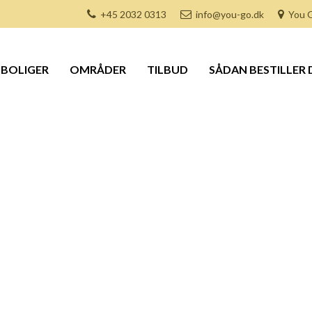
+45 2032 0313
info@you-go.dk
You G
BOLIGER
OMRÅDER
TILBUD
SÅDAN BESTILLER 