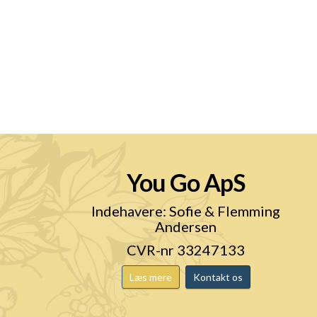
You Go ApS
n
Indehavere: Sofie & Flemming
Andersen
CVR-nr 33247133
Læs mere
Kontakt os