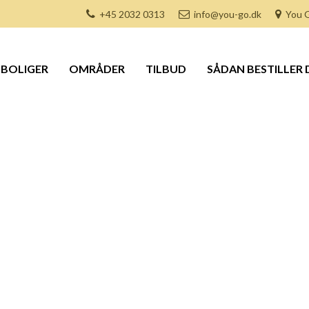
+45 2032 0313
info@you-go.dk
You G
BOLIGER
OMRÅDER
TILBUD
SÅDAN BESTILLER 