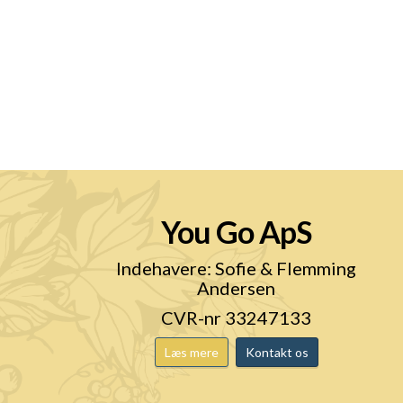
You Go ApS
n
Indehavere: Sofie & Flemming
Andersen
CVR-nr 33247133
Læs mere
Kontakt os