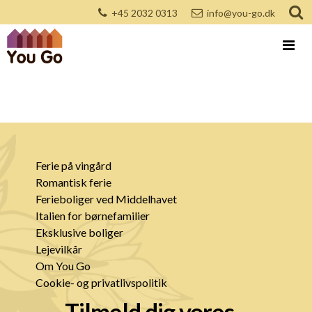
+45 2032 0313
info@you-go.dk
Ferie på vingård
Romantisk ferie
Ferieboliger ved Middelhavet
Italien for børnefamilier
Eksklusive boliger
Lejevilkår
Om You Go
Cookie- og privatlivspolitik
Tilmeld dig vores