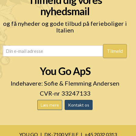
nyhedsmail
og få nyheder og gode tilbud på ferieboliger i
Italien
email
(Påkrævet)
You Go ApS
Indehavere: Sofie & Flemming Andersen
CVR-nr 33247133
Læs mere
Kontakt os
YOU GO
DK-7100 VEJLE
+45 2032 0313