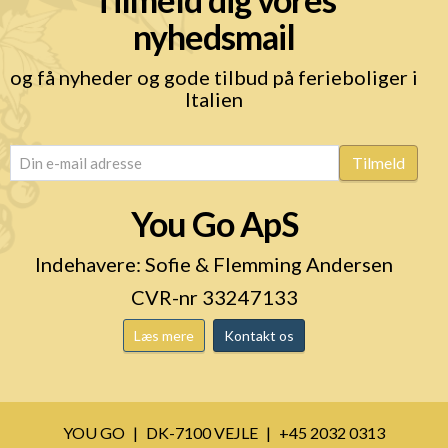
nyhedsmail
og få nyheder og gode tilbud på ferieboliger i
Italien
email
(Påkrævet)
Tilmeld
You Go ApS
Indehavere: Sofie & Flemming Andersen
CVR-nr 33247133
Læs mere
Kontakt os
YOU GO
DK-7100 VEJLE
+45 2032 0313