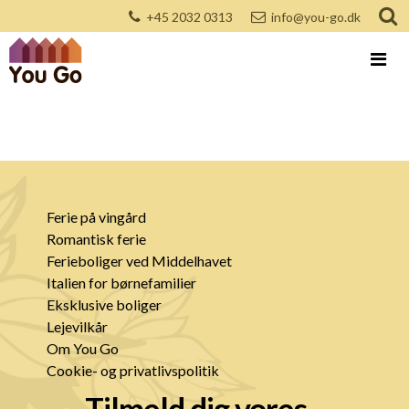
+45 2032 0313
info@you-go.dk
Ferie på vingård
Romantisk ferie
Ferieboliger ved Middelhavet
Italien for børnefamilier
Eksklusive boliger
Lejevilkår
Om You Go
Cookie- og privatlivspolitik
Tilmeld dig vores