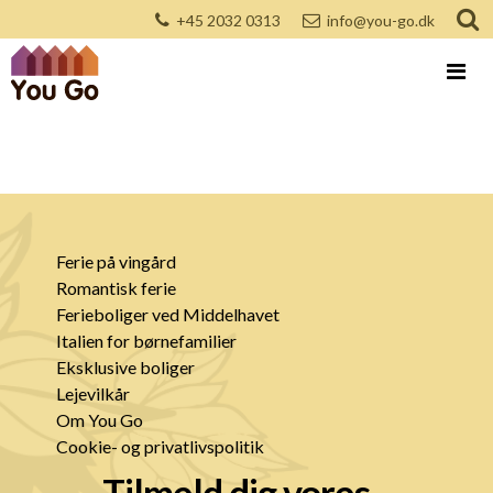
+45 2032 0313
info@you-go.dk
Ferie på vingård
Romantisk ferie
Ferieboliger ved Middelhavet
Italien for børnefamilier
Eksklusive boliger
Lejevilkår
Om You Go
Cookie- og privatlivspolitik
Tilmeld dig vores