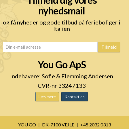
nyhedsmail
og få nyheder og gode tilbud på ferieboliger i
Italien
email
(Påkrævet)
Tilmeld
You Go ApS
Indehavere: Sofie & Flemming Andersen
CVR-nr 33247133
Læs mere
Kontakt os
YOU GO
DK-7100 VEJLE
+45 2032 0313