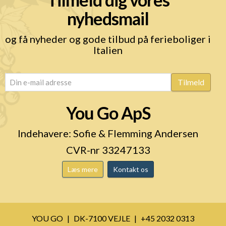
nyhedsmail
og få nyheder og gode tilbud på ferieboliger i
Italien
email
(Påkrævet)
Tilmeld
You Go ApS
Indehavere: Sofie & Flemming Andersen
CVR-nr 33247133
Læs mere
Kontakt os
YOU GO
DK-7100 VEJLE
+45 2032 0313