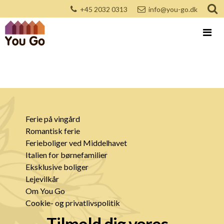
+45 2032 0313
info@you-go.dk
Ferie på vingård
Romantisk ferie
Ferieboliger ved Middelhavet
Italien for børnefamilier
Eksklusive boliger
Lejevilkår
Om You Go
Cookie- og privatlivspolitik
Tilmeld dig vores