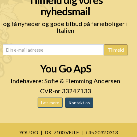
nyhedsmail
og få nyheder og gode tilbud på ferieboliger i
Italien
email
(Påkrævet)
Tilmeld
You Go ApS
Indehavere: Sofie & Flemming Andersen
CVR-nr 33247133
Læs mere
Kontakt os
YOU GO
DK-7100 VEJLE
+45 2032 0313