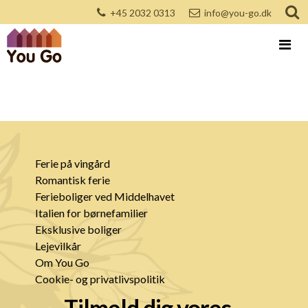
+45 2032 0313
info@you-go.dk
Ferie på vingård
Romantisk ferie
Ferieboliger ved Middelhavet
Italien for børnefamilier
Eksklusive boliger
Lejevilkår
Om You Go
Cookie- og privatlivspolitik
Tilmeld dig vores