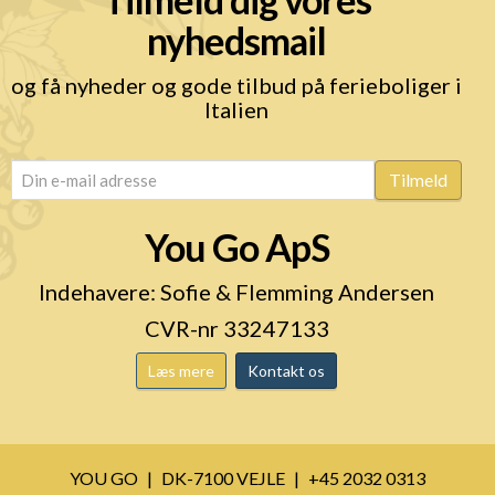
nyhedsmail
og få nyheder og gode tilbud på ferieboliger i
Italien
email
(Påkrævet)
Tilmeld
You Go ApS
Indehavere: Sofie & Flemming Andersen
CVR-nr 33247133
Læs mere
Kontakt os
YOU GO
DK-7100 VEJLE
+45 2032 0313