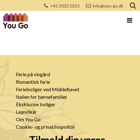
+45 2032 0313
info@you-go.dk
Ferie på vingård
Romantisk ferie
Ferieboliger ved Middelhavet
Italien for børnefamilier
Eksklusive boliger
Lejevilkår
Om You Go
Cookie- og privatlivspolitik
Tilmeld dig vores