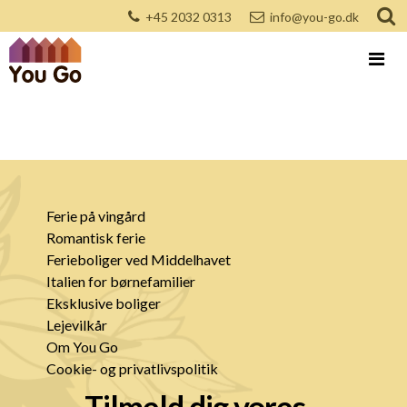
+45 2032 0313
info@you-go.dk
Ferie på vingård
Romantisk ferie
Ferieboliger ved Middelhavet
Italien for børnefamilier
Eksklusive boliger
Lejevilkår
Om You Go
Cookie- og privatlivspolitik
Tilmeld dig vores