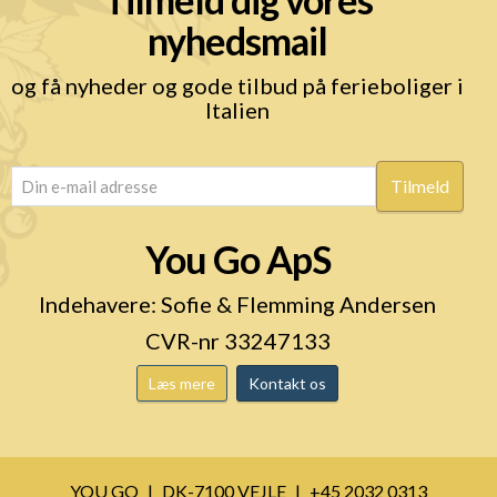
nyhedsmail
og få nyheder og gode tilbud på ferieboliger i
Italien
email
(Påkrævet)
You Go ApS
Indehavere: Sofie & Flemming Andersen
CVR-nr 33247133
Læs mere
Kontakt os
YOU GO
DK-7100 VEJLE
+45 2032 0313