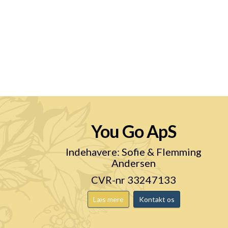
You Go ApS
n
Indehavere: Sofie & Flemming
Andersen
CVR-nr 33247133
Læs mere
Kontakt os