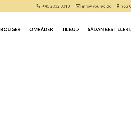
+45 2032 0313
info@you-go.dk
You G
BOLIGER
OMRÅDER
TILBUD
SÅDAN BESTILLER 