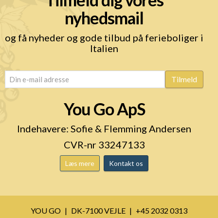
nyhedsmail
og få nyheder og gode tilbud på ferieboliger i
Italien
email
(Påkrævet)
Tilmeld
You Go ApS
Indehavere: Sofie & Flemming Andersen
CVR-nr 33247133
Læs mere
Kontakt os
YOU GO
DK-7100 VEJLE
+45 2032 0313