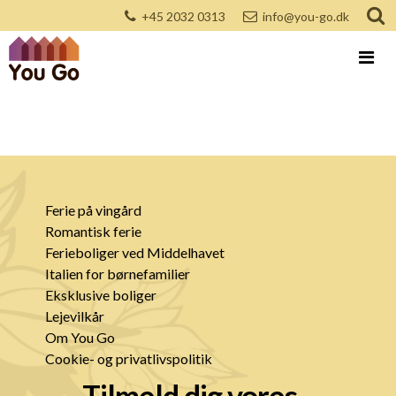
+45 2032 0313
info@you-go.dk
Ferie på vingård
Romantisk ferie
Ferieboliger ved Middelhavet
Italien for børnefamilier
Eksklusive boliger
Lejevilkår
Om You Go
Cookie- og privatlivspolitik
Tilmeld dig vores