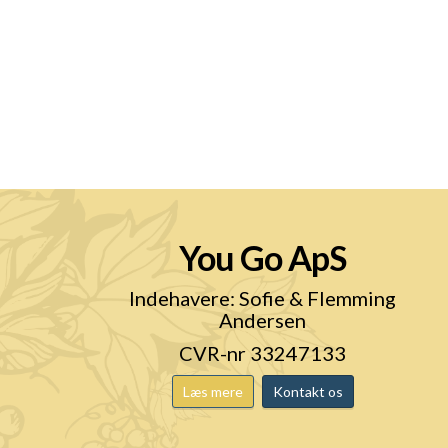
You Go ApS
n
Indehavere: Sofie & Flemming
Andersen
CVR-nr 33247133
Læs mere
Kontakt os