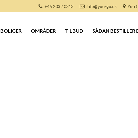
+45 2032 0313
info@you-go.dk
You G
BOLIGER
OMRÅDER
TILBUD
SÅDAN BESTILLER 